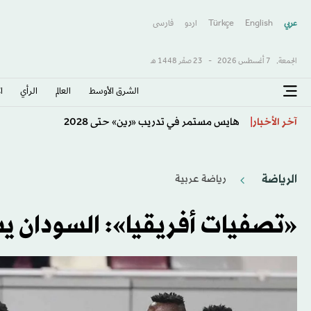
عربي
English
Türkçe
اردو
فارسى
الجمعة,
7 أغسطس 2026
-
23 صفَر 1448 هـ
الشرق الأوسط​
العالم
الرأي
ا
رودجرز: القادسية سينافس على كل الألقاب
آخر الأخبار
الرياضة
رياضة عربية
«تصفيات أفريقيا»: السودان يس