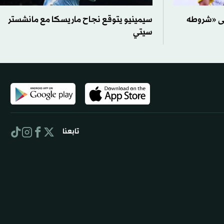
لى «شروطه
سيمينيو يتوقع نجاح ماريسكا مع مانشستر
سيتي
تابعنا