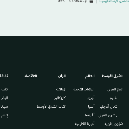
«الشرق الأوسط» (بيروت)
الجمعة 07/08 - 09:31
الشرق الأوسط​
العالم
الرأي
الاقتصاد
ثقافة
العالم العربي
الولايات المتحدة
المقالات
كتب
الخليج
أوروبا
كاريكاتير
الوتر 
شمال أفريقيا
آسيا
كتاب الشرق الأوسط
سينما
المشرق العربي
أفريقيا
إعلام
شؤون إقليمية
أميركا اللاتينية