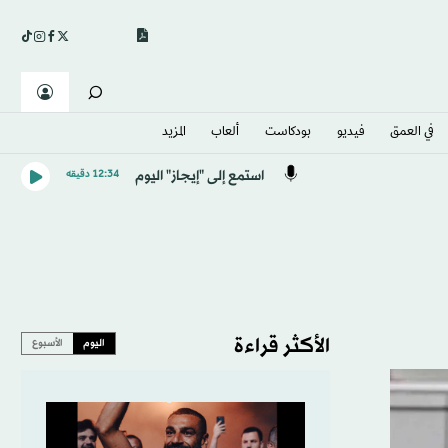
في العمق
فيديو
بودكاست
ألعاب
المزيد
استمع إلى "إيجاز" اليوم
12:34 دقيقه
الأكثر قراءة
اليوم
الأسبوع