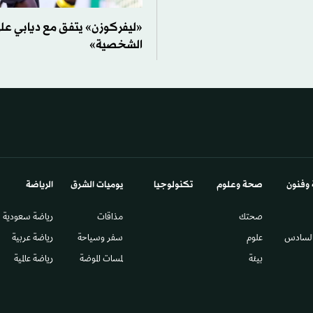
«ليفركوزن» يتفق مع ديابي ع
الشخصية»
 وفنون
صحة وعلوم
تكنولوجيا
يوميات الشرق​
الرياضة
صحتك
مذاقات
رياضة سعودية
السادس​
علوم
سفر وسياحة
رياضة عربية
بيئة
لمسات الموضة
رياضة عالمية