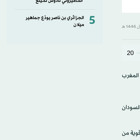
الكاميروني تادوس نكينغ
5
الجزائري بن ناصر يودّع جماهير
ميلان
20
ا المغرب
لسودان
وية من