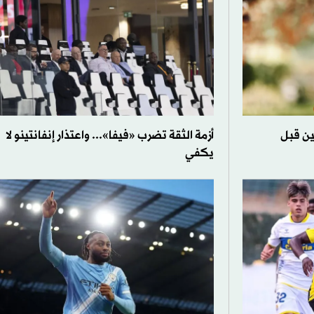
ين قبل
أزمة الثقة تضرب «فيفا»... واعتذار إنفانتينو لا
يكفي