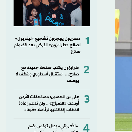
1
مصريون يهجرون تشجيع «ليفربول»
لصالح «طرابزون» التركي بعد انضمام
صلاح
2
طرابزون يكتب صفحة جديدة مع
صلاح… استقبال أسطوري وشغف لا
يوصف
3
علي بن الحسين: مستحقات الأردن
أُودعت «الصباح»... ولن ندعم إعادة
انتخاب إنفانتنيو لرئاسة «فيفا»
4
«الأفريقي» بطل تونس يضم