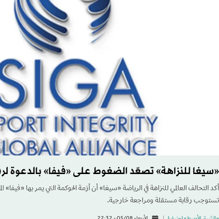
«سيغا للنزاهة» تصعّد الضغوط على «فيفا» بالدعوة لر
أكد التحالف العالمي للنزاهة في الرياضة «سيغا» أن أزمة الحوكمة التي يمر بها «فيفا» ال
تستوجب رقابة مستقلة ومراجعة خارجية.
«الشرق الأوسط» (جنيف)
الأربعاء 05/08 - 22:32