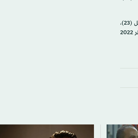
وفي مشاركته الـ21 في المونديال كأكثر منتخب أوروبي يخوض النهائيات، وثاني أكثر المنتخبات عموماً بعد البرازيل (23)،
تمكّن المنتخب الألماني من تحقيق الفوز في مباراته الافتتاحية بعدما فشل في ذلك في النسختين الماضيتين في قطر 2022