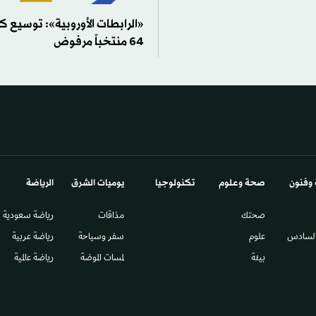
«الرابطات الأوروبية»: توسيع ك
64 منتخباً مرفوض
 وفنون
صحة وعلوم
تكنولوجيا
يوميات الشرق​
الرياضة
صحتك
مذاقات
رياضة سعودية
السادس​
علوم
سفر وسياحة
رياضة عربية
بيئة
لمسات الموضة
رياضة عالمية