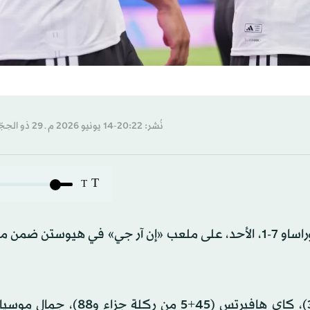
نُشر: 20:22-14 يونيو 2026 م ـ 29 ذو الحِجّة 1447 هـ
T
T
تخطت ألمانيا عقبة المباراة الافتتاحية بفوز كاسح على كوراساو 7-1، الأحد، على ملعب «إن آر جي» في هيو