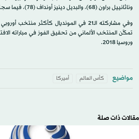
وناثانييل براون (68)، والبديل دينيز أونداف (78)، فيما سجل ليفانو كومينينسيا (21) هدف كوراساو الوحيد.
وروسيا 2018.
مواضيع
كأس العالم
أميركا
مقالات ذات صلة