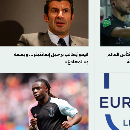
كأس العالم
فيغو يُطالب برحيل إنفانتينو... ويصفه
ة
بـ«المخادع»