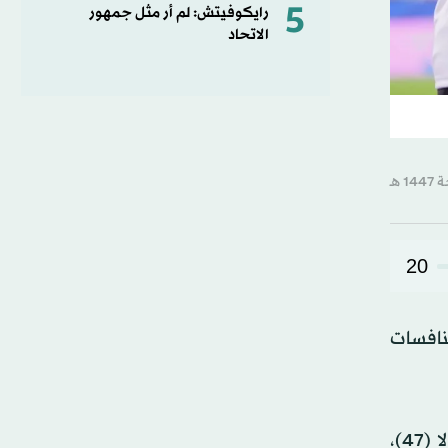
5
رايكوفيتش: لم أر مثل جمهور
الاتحاد
20
ستن ضمن منافسات
سجل للألمان فيليكس نميتشا (6)، نيكو شلوتربيك (38)، كاي هافيرتس (45+5 من ركلة جزاء و88)، جمال موسيالا (47)،