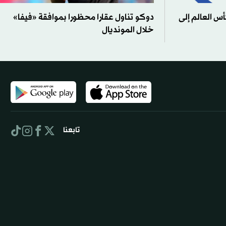
أس العالم إلى
دوكو تناول عقارا محظورا بموافقة «فيفا»
خلال المونديال
تابعنا