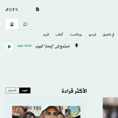
في العمق
فيديو
بودكاست
ألعاب
المزيد
استمع إلى "إيجاز" اليوم
12:34 دقيقه
الأكثر قراءة
اليوم
الأسبوع