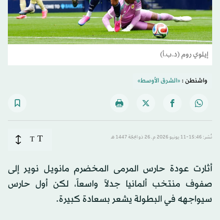
إيلوي روم (د.ب.أ)
واشنطن :
«الشرق الأوسط»
T
نُشر: 15:46-11 يونيو 2026 م ـ 26 ذو الحِجّة 1447 هـ
T
أثارت عودة حارس المرمى المخضرم مانويل نوير إلى
صفوف منتخب ألمانيا جدلاً واسعاً، لكن أول حارس
سيواجهه في البطولة يشعر بسعادة كبيرة.