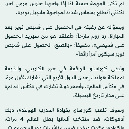
لم تكن المهمة صعبة لنا إذا واجهنا حارس مرمى آخر،
لكنني أتطلع بحماس شديد لمواجهة مانويل نوير».
وبسؤاله عن رغبته في الحصول على قميص نوير بعد
المباراة، رد روم مازحاً: «أعتقد هو مَن سيريد الحصول
على قميصي»، مضيفاً: «بالطبع، الحصول على قميص
نوير سيكون أمراً رائعاً».
وتبقى كوراساو، الواقعة في جزر الكاريبي، والتابعة
لمملكة هولندا، إحدى الدول الأربع التي تشارك، لأول مرة،
في «كأس العالم»، وأصغر دولة تشارك في «كأس العالم»
على مدار تاريخ البطولة.
وسوف تلعب كوراساو، بقيادة المدرب الهولندي ديك
أدفوكات، ضد منتخب ألمانيا بطل العالم 4 مرات،
وإكوادور وكوت ديفوار ضمن منافسات دور المجموعات.