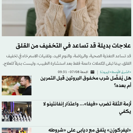
علاجات بديلة قد تساعد في التخفيف من القلق
قد تساعد التغذية الصحية، والرياضة، والنوم الجيد، وتقنيات الاسترخاء في تخفيف
القلق، بينما تبقى المكملات داعمة فقط بعد استشارة الطبيب، وليست بديلاً للعلاج.
«الشرق الأوسط» (بيروت)
الجمعة 07/08 - 09:31
هل يُفضَّل شرب مخفوق البروتين قبل التمرين
أم بعده؟
أزمة الثقة تضرب «فيفا»... واعتذار إنفانتينو لا
يكفي
«ليفركوزن» يتفق مع ديابي على «شروطه