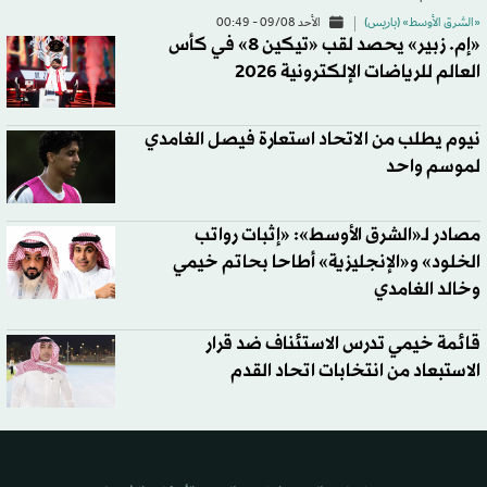
«الشرق الأوسط» (باريس)
الأحد 09/08 - 00:49
«إم. زبير» يحصد لقب «تيكين 8» في كأس
العالم للرياضات الإلكترونية 2026
نيوم يطلب من الاتحاد استعارة فيصل الغامدي
لموسم واحد
مصادر لـ«الشرق الأوسط»: «إثبات رواتب
الخلود» و«الإنجليزية» أطاحا بحاتم خيمي
وخالد الغامدي
قائمة خيمي تدرس الاستئناف ضد قرار
الاستبعاد من انتخابات اتحاد القدم