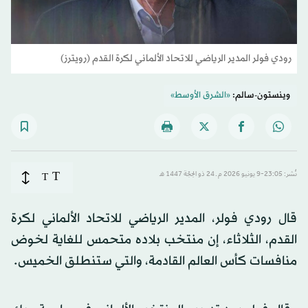
رودي فولر المدير الرياضي للاتحاد الألماني لكرة القدم (رويترز)
وينستون-سالم:
«الشرق الأوسط»
T
نُشر: 23:05-9 يونيو 2026 م ـ 24 ذو الحِجّة 1447 هـ
T
قال رودي فولر، المدير الرياضي للاتحاد الألماني لكرة
القدم، الثلاثاء، إن منتخب بلاده متحمس للغاية لخوض
منافسات كأس العالم القادمة، والتي ستنطلق الخميس.