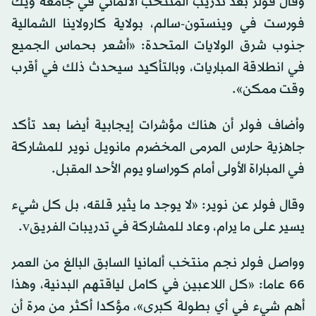
وقال فولر بعد تدريب المنتخب الألماني في جامعة ويك
فورست في وينستون-سالم، بولاية كارولاينا الشمالية
جنوب شرق الولايات المتحدة: «أشعر بحماس الجميع
في انطلاقة المباريات، وبالتأكيد سيحدث ذلك في أقرب
وقت ممكن».
وأضاف فولر أن هناك مؤشرات إيجابية أيضا بعد تأكد
جاهزية حارس المرمى المخضرم مانويل نوير للمشاركة
في المباراة الأولى أمام كوراساو يوم الأحد المقبل.
وقال فولر عن نوير: «لا يوجد ما يثير قلقه، بل كل شيء
يسير على ما يرام، وعاد للمشاركة في تدريبات الفريقv.
وواصل فولر نجم منتخب ألمانيا السابق البالغ من العمر
66 عاما: «كل اللاعبين في كامل لياقتهم البدنية، وهذا
أهم شيء في أي بطولة كبرى»، مؤكدا أكثر من مرة أن