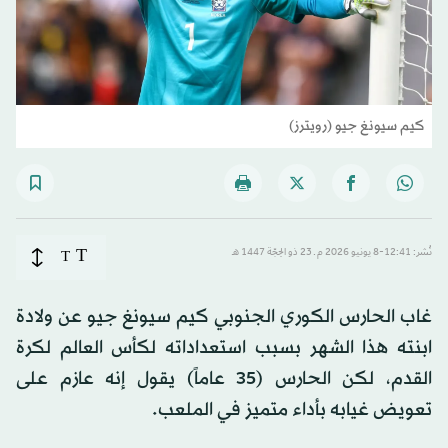
كيم سيونغ جيو (رويترز)
T
نُشر: 12:41-8 يونيو 2026 م ـ 23 ذو الحِجّة 1447 هـ
T
غاب الحارس الكوري الجنوبي كيم سيونغ جيو عن ولادة
ابنته هذا الشهر بسبب استعداداته لكأس العالم لكرة
القدم، لكن الحارس (35 عاماً) يقول إنه عازم على
تعويض غيابه بأداء متميز في الملعب.