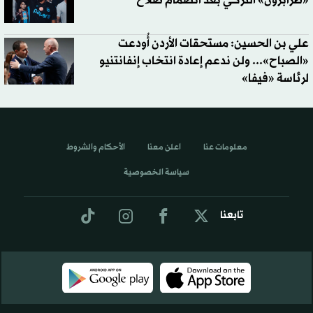
«طرابزون» التركي بعد انضمام صلاح
علي بن الحسين: مستحقات الأردن أُودعت
«الصباح»... ولن ندعم إعادة انتخاب إنفانتنيو
لرئاسة «فيفا»
معلومات عنا
اعلن معنا
الأحكام والشروط
سياسة الخصوصية
تابعنا