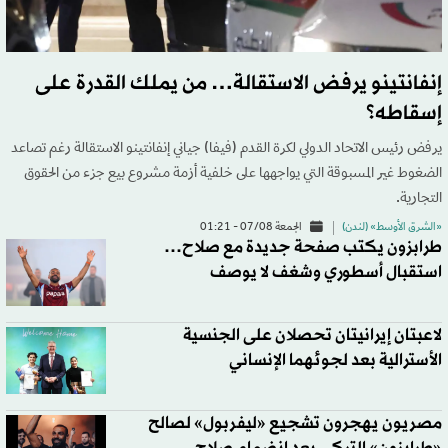
إنفانتينو يرفض الاستقالة… من يملك القدرة على
إسقاطه؟
يرفض رئيس الاتحاد الدولي لكرة القدم (فيفا) جياني إنفانتينو الاستقالة رغم تصاعد
الضغوط غير المسبوقة التي يواجهها على خلفية أزمة مشروع بيع جزء من الحقوق
التجارية.
«الشرق الأوسط» (لندن)
الجمعة 07/08 - 01:21
طرابزون يكتب صفحة جديدة مع صلاح…
استقبال أسطوري وشغف لا يوصف
لاعبتان إيرانيتان تحصلان على الجنسية
الأسترالية بعد لجوئهما الإنساني
مصريون يهجرون تشجيع «ليفربول» لصالح