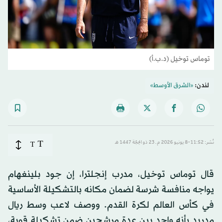
توماس توخيل (د.ب.أ)
لندن:
«الشرق الأوسط»
T
نُشر: 11:52-8 يونيو 2026 م ـ 23 ذو الحِجّة 1447 هـ
T
قال توماس توخيل، مدرب إنجلترا، إن جود بلينغهام
يواجه منافسة شرسة لضمان مكانه بالتشكيلة الأساسية
في كأس العالم لكرة القدم. ووصف لاعب وسط ريال
مدريد بأنه واحد بين عدة مرشحين ضمن تشكيلة قوية،