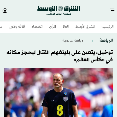
الرئيسية
الشرق الأوسط​
العالم
الرأي
الاقتصاد
ثقافة وفنون
صح
الرياضة
رياضة عالمية
توخيل: يتعين على بلينغهام القتال ليحجز مكانه
في «كأس العالم»