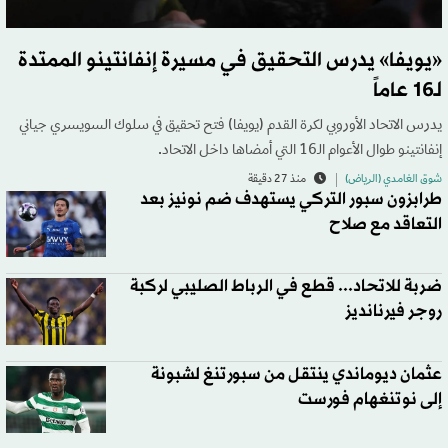
«يويفا» يدرس التحقيق في مسيرة إنفانتينو الممتدة
لـ16 عاماً
يدرس الاتحاد الأوروبي لكرة القدم (يويفا) فتح تحقيق في سلوك السويسري جياني
إنفانتينو طوال الأعوام الـ16 التي أمضاها داخل الاتحاد.
شوق الغامدي (الرياض)
منذ 27 دقيقة
طرابزون سبور التركي يستهدف ضم نونيز بعد
التعاقد مع صلاح
ضربة للاتحاد... قطع في الرباط الصليبي لركبة
روجر فيرنانديز
عثمان ديوماندي ينتقل من سبورتنغ لشبونة
إلى نوتنغهام فورست