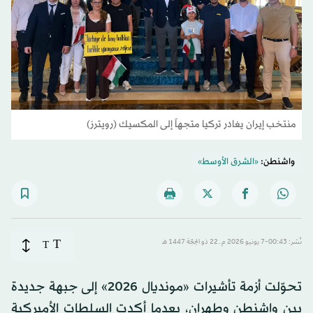
منتخب إيران يغادر تركيا متجهاً إلى المكسيك (رويترز)
واشنطن:
«الشرق الأوسط»
T
نُشر: 00:43-7 يونيو 2026 م ـ 22 ذو الحِجّة 1447 هـ
T
تحوّلت أزمة تأشيرات «مونديال 2026» إلى جبهة جديدة
بين واشنطن وطهران، بعدما أكدت السلطات الأميركية