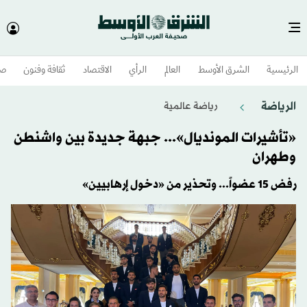
الرئيسية
الشرق الأوسط​
العالم
الرأي
الاقتصاد
ثقافة وفنون
صح
الرياضة
رياضة عالمية
«تأشيرات المونديال»... جبهة جديدة بين واشنطن
وطهران
رفض 15 عضواً... وتحذير من «دخول إرهابيين»