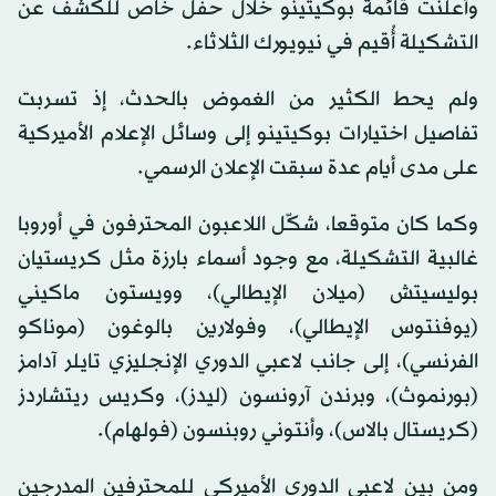
وأُعلنت قائمة بوكيتينو خلال حفل خاص للكشف عن
التشكيلة أُقيم في نيويورك الثلاثاء.
ولم يحط الكثير من الغموض بالحدث، إذ تسربت
تفاصيل اختيارات بوكيتينو إلى وسائل الإعلام الأميركية
على مدى أيام عدة سبقت الإعلان الرسمي.
وكما كان متوقعا، شكّل اللاعبون المحترفون في أوروبا
غالبية التشكيلة، مع وجود أسماء بارزة مثل كريستيان
بوليسيتش (ميلان الإيطالي)، وويستون ماكيني
(يوفنتوس الإيطالي)، وفولارين بالوغون (موناكو
الفرنسي)، إلى جانب لاعبي الدوري الإنجليزي تايلر آدامز
(بورنموث)، وبرندن آرونسون (ليدز)، وكريس ريتشاردز
(كريستال بالاس)، وأنتوني روبنسون (فولهام).
ومن بين لاعبي الدوري الأميركي للمحترفين المدرجين