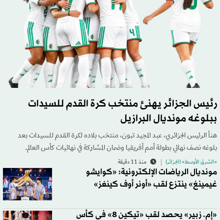
رئيس الجزائر يهنئ منتخب كرة القدم للسيدات
ببلوغه مونديال البرازيل
هنأ الرئيس الجزائري، عبد المجيد تبون، منتخب بلاده لكرة القدم للسيدات بعد
بلوغه نصف نهائي بطولة أمم أفريقيا وضمان المشاركة في نهائيات كأس العالم.
«الشرق الأوسط» (الجزائر)
منذ 11 دقيقة
مونديال الرياضات الإلكترونية: «كوايشو
غيمينغ» ينتزع لقب «أونر أوف كينغز»
«إم. زبير» يحصد لقب «تيكين 8» في كأس