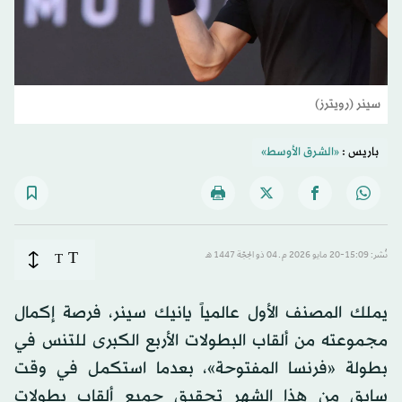
سينر (رويترز)
باريس :
«الشرق الأوسط»
T
نُشر: 15:09-20 مايو 2026 م ـ 04 ذو الحِجّة 1447 هـ
T
يملك المصنف الأول عالمياً يانيك سينر، فرصة إكمال
مجموعته من ألقاب البطولات الأربع الكبرى للتنس في
بطولة «فرنسا المفتوحة»، بعدما استكمل في وقت
سابق من هذا الشهر تحقيق جميع ألقاب بطولات