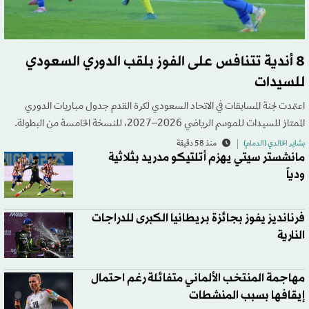
8 أندية تتنافس على الفوز بلقب الدوري السعودي
للسيدات
اعتمدت لجنة المسابقات في الاتحاد السعودي لكرة القدم جدول مباريات الدوري
الممتاز للسيدات للموسم الرياضي 2026–2027، للنسخة الخامسة من البطولة.
بشاير الخالدي (الدمام)
منذ 58 دقيقة
مانشستر سيتي يهزم أتلتيكو مدريد بثلاثية
ودياً
فرنانديز يفوز بجائزة بريطانيا الكبرى للدراجات
النارية
مهاجمة المنتخب الألماني متفائلة رغم احتمال
إيقافها بسبب المنشطات