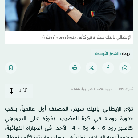
الإيطالي يانيك سينر يرفع كأس «دورة روما» (رويترز)
روما:
«الشرق الأوسط»
T
نُشر: 19:30-17 مايو 2026 م ـ 01 ذو الحِجّة 1447 هـ
T
توّج الإيطالي يانيك سينر، المصنف أول عالمياً، بلقب
«دورة روما» في كرة المضرب، بفوزه على النرويجي
كاسبر رود 6 - 4 و6 - 4، الأحد، في المباراة النهائية،
محققاً لقبه السادس توالياً في دورات ماسترز الألف نقطة،