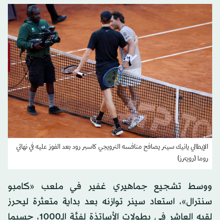
الإيطالي يانيك سينر يصافح منافسه النرويجي كاسبر رود بعد الفوز عليه في نهائي
روما (رويترز)
ووسط تشجيع جماهيري غفير في ملعب «كامبو
سنترال»، استعاد سينر توازنه بعد بداية متعثرة ليحرز
لقبه العاشر في بطولات الأساتذة لفئة الـ1000، حسبما