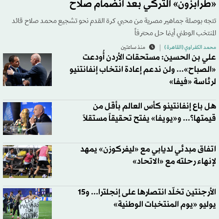
«طرابزون» التركي بعد انضمام صلاح
تتجه بوصلة جماهير مصرية من محبي كرة القدم نحو تشجيع محمد صلاح قائد
المنتخب الوطني أينما حل محترفاً
محمد الكفراوي (القاهرة )
منذ ساعتين
علي بن الحسين: مستحقات الأردن أُودعت
«الصباح»... ولن ندعم إعادة انتخاب إنفانتنيو
لرئاسة «فيفا»
هل باع إنفانتينو كأس العالم بأقل من
قيمتها؟... و«يويفا» يفتح تحقيقاً مستقلاً
اتفاق مبدئي لديابي مع «ليفركوزن» يمهد
لإنهاء رحلته مع «الاتحاد»
الأرجنتين تخلّد انتصارها على إنجلترا... و15
يوليو «يوم المنتخبات الوطنية»