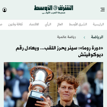
الرئيسية
الشرق الأوسط​
العالم
الرأي
الاقتصاد
ثقافة وفنون
صح
الرياضة
رياضة عالمية
«دورة روما»: سينر يحرز اللقب... ويعادل رقم
ديوكوفيتش