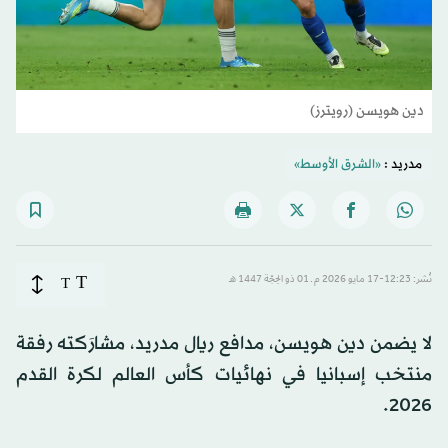
دين هويسن (رويترز)
مدريد :
«الشرق الأوسط»
T
نُشر: 12:23-17 مايو 2026 م ـ 01 ذو الحِجّة 1447 هـ
T
لا يضمن دين هويسن، مدافع ريال مدريد، مشارَكته رفقة
منتخب إسبانيا في نهائيات كأس العالم لكرة القدم
2026.