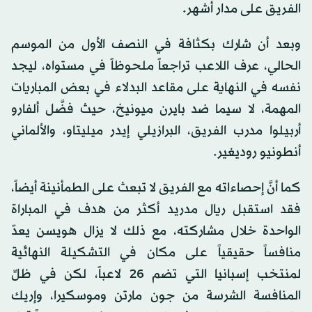
الفريق على مدار أشهر.
وبعد أن شارك بكثافة في النصف الأول من الموسم
الحالي، عرف اللاعب تراجعاً ملحوظاً في مستواه، ليجد
نفسه في النهاية على مقاعد البدلاء في بعض المباريات
المهمة، لا سيما ضد بايرن ميونيخ، حيث فضَّل ألفارو
أربيلوا مدرب الفريق، البرازيلي إيدر ميليتاو، والألماني
أنطونيو روديغير.
كما أنَّ إحصاءاته مع الفريق لا تبعث على الطمأنينة أيضاً،
فقد استقبل ريال مدريد أكثر من هدف في المباراة
الواحدة خلال مشاركته، مع ذلك لا يزال هويسن يعدّ
منافساً حقيقياً على مكان في التشكيلة النهائية
لمنتخب إسبانيا التي تضم 26 لاعباً، لكن في ظلِّ
المنافسة الشرسة من جون مارتن وموسكيرا، وإريك