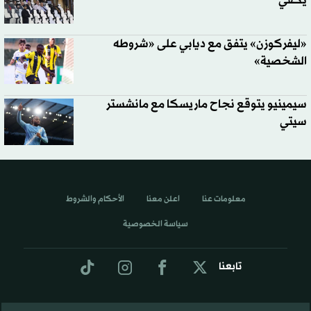
يكفي
«ليفركوزن» يتفق مع ديابي على «شروطه
الشخصية»
سيمينيو يتوقع نجاح ماريسكا مع مانشستر
سيتي
معلومات عنا
اعلن معنا
الأحكام والشروط
سياسة الخصوصية
تابعنا