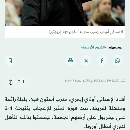
الإسباني أوناي إيمري مدرب أستون فيلا (رويترز)
برمنغهام:
«الشرق الأوسط»
T
نُشر: 12:00-16 مايو 2026 م ـ 30 ذو القِعدة 1447 هـ
T
أشاد الإسباني أوناي إيمري، مدرب أستون فيلا، بليلة رائعة
ومذهلة لفريقه، بعد فوزه المثير للإعجاب بنتيجة 4-2
على ليفربول على أرضهم الجمعة، ليضمنوا بذلك التأهل
لدوري أبطال أوروبا.