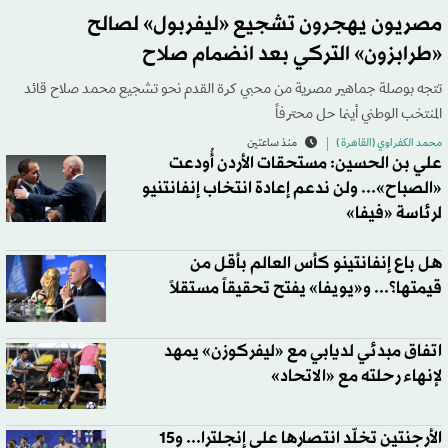
مصريون يهجرون تشجيع «ليفربول» لصالح
«طرابزون» التركي بعد انضمام صلاح
تتجه بوصلة جماهير مصرية من محبي كرة القدم نحو تشجيع محمد صلاح قائد
المنتخب الوطني أينما حل محترفاً
محمد الكفراوي (القاهرة )
منذ ساعتين
علي بن الحسين: مستحقات الأردن أُودعت
«الصباح»... ولن ندعم إعادة انتخاب إنفانتنيو
لرئاسة «فيفا»
هل باع إنفانتينو كأس العالم بأقل من
قيمتها؟... و«يويفا» يفتح تحقيقاً مستقلاً
اتفاق مبدئي لديابي مع «ليفركوزن» يمهد
لإنهاء رحلته مع «الاتحاد»
الأرجنتين تخلّد انتصارها على إنجلترا... و15