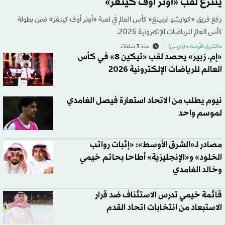
ينتزع لقب «أونر أوف كينغز»
رفعَ فريق «كوايشو غيمينغ» كأس العالم في لعبة «أونر أوف كينغز» ضمن بطولة
كأس العالم للرياضات الإلكترونية 2026.
«الشرق الأوسط» (باريس)
منذ 3 ساعات
«إم. زبير» يحصد لقب «تيكين 8» في كأس
العالم للرياضات الإلكترونية 2026
نيوم يطلب من الاتحاد استعارة فيصل الغامدي
لموسم واحد
مصادر لـ«الشرق الأوسط»: «إثبات رواتب
الخلود» و«الإنجليزية» أطاحا بحاتم خيمي
وخالد الغامدي
قائمة خيمي تدرس الاستئناف ضد قرار
الاستبعاد من انتخابات اتحاد القدم