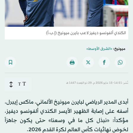
الكندي ألفونسو ديفيز لاعب بايرن ميونيخ (إ.ب.أ)
ميونيخ:
«الشرق الأوسط»
T
نُشر: 14:51-15 مايو 2026 م ـ 29 ذو القِعدة 1447 هـ
T
أبدى المدير الرياضي لبايرن ميونيخ الألماني، ماكس إيبرل،
أسفه على إصابة الظهير الأيسر الكندي ألفونسو ديفيز،
مؤكداً: «نبذل كل ما في وسعنا» حتى يكون جاهزاً
لخوض نهائيات كأس العالم لكرة القدم 2026.