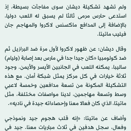
ولم تشهد تشكيلة ديشان سوى مفاجآت بسيطة، إذ
استدعى حارس مرمى ثالثا لم يسبق له اللعب دوليا،
بالإضافة إلى المدافع ماكسنس لاكروا والمهاجم جان
فيليب ماتيتا.
وقال ديشان: عن ظهور لاكروا لأول مرة ضد البرازيل ثم
ضد كولومبيا «كان جيدا جدا في مارس بعد إصابة (وليام)
ساليبا. يمكنه اللعب في الجانبين الأيسر والأيمن. وجود
ثلاثة خيارات في كل مركز يمثل شبكة أمان. مع هذه
التشكيلة المكونة من تسعة مدافعين وخمسة لاعبي
وسط وتسعة مهاجمين، لدينا مواصفات مختلفة، مثل
ماتيتا، الذي كان فعالا معنا وإحصاءاته جيدة في ناديه».
وأضاف عن ماتيتا: «إنه قلب هجوم جيد ونموذجي
وفعال، سجل هدفين في ثلاث مباريات معنا. جيد في