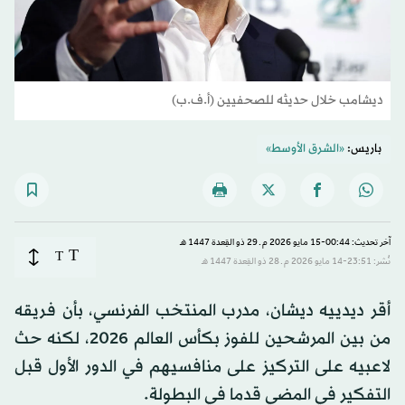
ديشامب خلال حديثه للصحفيين (أ.ف.ب)
باريس:
«الشرق الأوسط»
آخر تحديث: 00:44-15 مايو 2026 م ـ 29 ذو القِعدة 1447 هـ
T
T
نُشر: 23:51-14 مايو 2026 م ـ 28 ذو القِعدة 1447 هـ
أقر ديدييه ديشان، مدرب المنتخب الفرنسي، بأن فريقه
من بين المرشحين للفوز بكأس العالم 2026، لكنه حث
لاعبيه على التركيز على منافسيهم في الدور الأول قبل
التفكير في المضي قدما في البطولة.