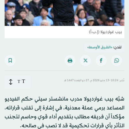
بيب غوارديولا (إ.ب.أ)
لندن:
«الشرق الأوسط»
T
نُشر: 10:24-13 مايو 2026 م ـ 27 ذو القِعدة 1447 هـ
T
شبَّه بيب غوارديولا مدرب مانشستر سيتي حكم الفيديو
المساعد برمي عملة معدنية، في ​إشارة إلى تقلب قراراته،
مؤكداً أن فريقه مطالب بتقديم أداء قوي وحاسم لتجنب
التأثر بأي قرارات تحكيمية قد لا تصب في صالحه.