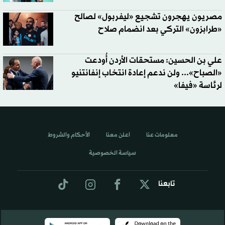
مصريون يهجرون تشجيع «ليفربول» لصالح
«طرابزون» التركي بعد انضمام صلاح
علي بن الحسين: مستحقات الأردن أُودعت
«الصباح»... ولن ندعم إعادة انتخاب إنفانتنيو
لرئاسة «فيفا»
معلومات عنا
اعلن معنا
الأحكام والشروط
سياسة الخصوصية
تابعنا