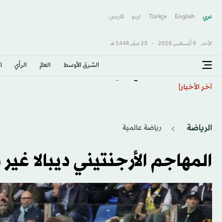
عربي
English
Türkçe
اردو
فارسى
الأحد,
9 أغسطس 2026
-
25 صفَر 1448 هـ
الشرق الأوسط​
العالم
الرأي
ا
فرنسا تتوقع ارتفاع تكاليف الاقتراض 12.7 مليار دولار العام الحالي
آخر الأخبار
الرياضة
رياضة عالمية
المهاجم الأرجنتيني ديبالا غير 