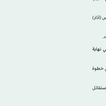
(آذار)
.
 نهاية
رابع، في خطوة
 سنقاتل