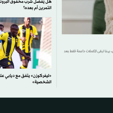
هل يُفضَّل شرب مخفوق البروت
التمرين أم بعده؟
، بينما تبقى المكملات داعمة فقط بعد
«ليفركوزن» يتفق مع ديابي ع
الشخصية»