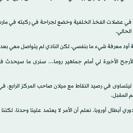
ل في عضلات الفخذ الخلفية وخضع لجراحة في ركبته في مارس 
 أود معرفة شيء ما بنفسي، لكن النادي لم يتواصل معي بعد»
أرجح الأخيرة لي أمام جماهير روما... سنرى ما سيحدث في
وصنع ديبالا هدفاً في فوز روما خارج أرضه على بارما 3 - 2 ليتساوى في رصيد النقاط مع ميلان صاحب المركز ال
م المقبل.
ي أبطال أوروبا. نعلم أن الأمر لا يعتمد علينا وحدنا، لكننا