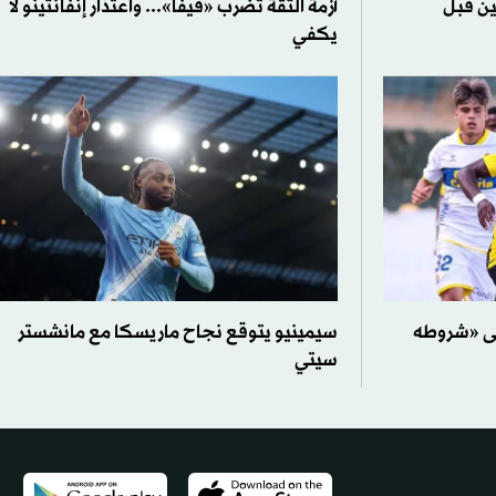
ين قبل
أزمة الثقة تضرب «فيفا»... واعتذار إنفانتينو لا
يكفي
لى «شروطه
سيمينيو يتوقع نجاح ماريسكا مع مانشستر
سيتي