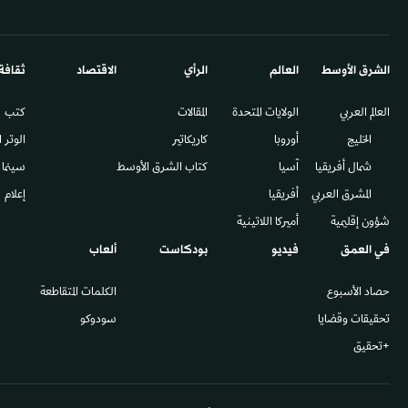
الشرق الأوسط​
العالم
الرأي
الاقتصاد
ثقافة
العالم العربي
الولايات المتحدة
المقالات
كتب
الخليج
أوروبا
كاريكاتير
الوتر 
شمال أفريقيا
آسيا
كتاب الشرق الأوسط
سينما
المشرق العربي
أفريقيا
إعلام
شؤون إقليمية
أميركا اللاتينية
في العمق
فيديو
بودكاست
ألعاب
حصاد الأسبوع
الكلمات المتقاطعة
تحقيقات وقضايا
سودوكو
+تحقيق