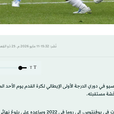
نُشر: 15:32-11 مايو 2026 م ـ 25 ذو القِعدة 1447 هـ
T
T
اتسيو في دوري الدرجة الأولى الإيطالي لكرة القدم يوم الأحد ال
اقشة مستقبله.
وانضم الدولي الأرجنتيني (32 عاماً)، الذي قضى سبع سنوات في يوفنتوس، إلى روما في 2022 و