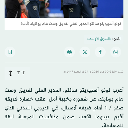
نونو أسبيريتو سانتو المدير الفني لفريق وست هام يونايتد (أ.ب)
لندن:
«الشرق الأوسط»
T
نُشر: 21:04-10 مايو 2026 م ـ 24 ذو القِعدة 1447 هـ
T
أعرب نونو أسبيريتو سانتو، المدير الفني لفريق وست
هام يونايتد، عن شعوره بخيبة أمل، عقب خسارة فريقه
صفر / 1 أمام ضيفه آرسنال، في الديربي اللندني الذي
أقيم بينهما الأحد، ضمن منافسات المرحلة الـ36
للمسابقة.