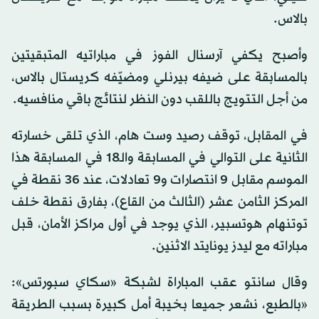
بالاس.
وأصبح يكفي آرسنال الفوز في مباراتيه المتبقيتين
بالمسابقة على ضيفه بيرنلي ومضيّفه كريستال بالاس،
من أجل التتويج باللقب دون النظر لنتائج باقي منافسيه.
في المقابل، توقف رصيد وست هام، الذي تلقى خسارته
الثانية على التوالي في المسابقة والـ18 في المسابقة هذا
الموسم مقابل 9 انتصارات و9 تعادلات، عند 36 نقطة في
المركز الثامن عشر (الثالث من القاع)، بفارق نقطة خلف
توتنهام هوتسبير، الذي يوجد في أول مراكز الأمان، قبل
مباراته مع ليدز يونايتد الاثنين.
وقال سانتو عقب المباراة لشبكة «سكاي سبورتس»:
«بالطبع، نشعر جميعا بخيبة أمل كبيرة بسبب الطريقة