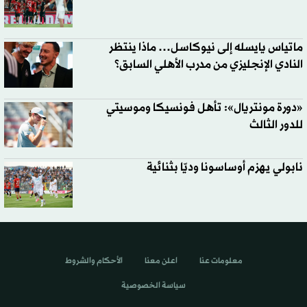
ماتياس يايسله إلى نيوكاسل… ماذا ينتظر
النادي الإنجليزي من مدرب الأهلي السابق؟
«دورة مونتريال»: تأهل فونسيكا وموسيتي
للدور الثالث
نابولي يهزم أوساسونا وديّا بثنائية
معلومات عنا
اعلن معنا
الأحكام والشروط
سياسة الخصوصية