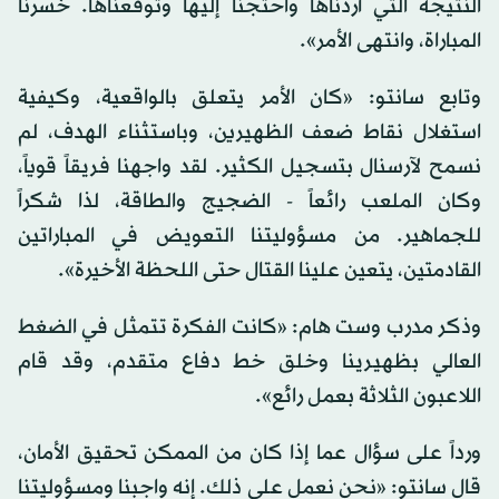
النتيجة التي أردناها واحتجنا إليها وتوقعناها. خسرنا
المباراة، وانتهى الأمر».
وتابع سانتو: «كان الأمر يتعلق بالواقعية، وكيفية
استغلال نقاط ضعف الظهيرين، وباستثناء الهدف، لم
نسمح لآرسنال بتسجيل الكثير. لقد واجهنا فريقاً قوياً،
وكان الملعب رائعاً - الضجيج والطاقة، لذا شكراً
للجماهير. من مسؤوليتنا التعويض في المباراتين
القادمتين، يتعين علينا القتال حتى اللحظة الأخيرة».
وذكر مدرب وست هام: «كانت الفكرة تتمثل في الضغط
العالي بظهيرينا وخلق خط دفاع متقدم، وقد قام
اللاعبون الثلاثة بعمل رائع».
ورداً على سؤال عما إذا كان من الممكن تحقيق الأمان،
قال سانتو: «نحن نعمل على ذلك. إنه واجبنا ومسؤوليتنا