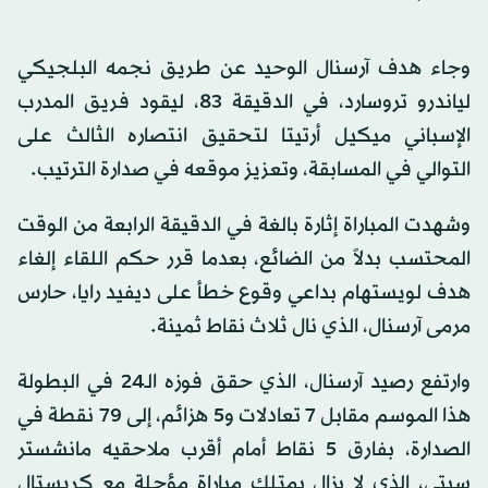
وجاء هدف آرسنال الوحيد عن طريق نجمه البلجيكي
لياندرو تروسارد، في الدقيقة 83، ليقود فريق المدرب
الإسباني ميكيل أرتيتا لتحقيق انتصاره الثالث على
التوالي في المسابقة، وتعزيز موقعه في صدارة الترتيب.
وشهدت المباراة إثارة بالغة في الدقيقة الرابعة من الوقت
المحتسب بدلاً من الضائع، بعدما قرر حكم اللقاء إلغاء
هدف لويستهام بداعي وقوع خطأ على ديفيد رايا، حارس
مرمى آرسنال، الذي نال ثلاث نقاط ثمينة.
وارتفع رصيد آرسنال، الذي حقق فوزه الـ24 في البطولة
هذا الموسم مقابل 7 تعادلات و5 هزائم، إلى 79 نقطة في
الصدارة، بفارق 5 نقاط أمام أقرب ملاحقيه مانشستر
سيتي، الذي لا يزال يمتلك مباراة مؤجلة مع كريستال