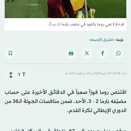
فرحة لاعبي روما بالفوز في ملعب بارما (د.ب.أ)
بارما:
«الشرق الأوسط»
T
نُشر: 19:38-10 مايو 2026 م ـ 24 ذو القِعدة 1447 هـ
T
اقتنص روما فوزاً صعباً في الدقائق الأخيرة على حساب
مضيّفه بارما 2 - 3، الأحد، ضمن منافسات الجولة الـ36 من
الدوري الإيطالي لكرة القدم.