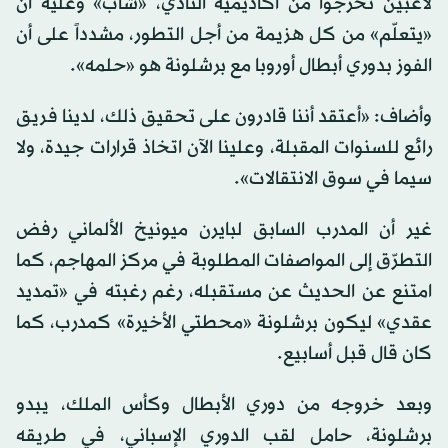
لاعبين تخرّجوا من أكاديمية النادي، «شاب» وعليه أن
«يتعلّم» من كل هزيمة من أجل التطور، مشدداً على أن
الفوز بدوري أبطال أوروبا مع برشلونة هو «حلمه».
وأضاف: «أعتقد أننا قادرون على تحقيق ذلك، لدينا فريق
رائع للسنوات المقبلة، وعلينا الآن اتخاذ قرارات جيدة، ولا
سيما في سوق الانتقالات».
غير أن المدرب السابق لبايرن ميونيخ الألماني رفض
التطرّق إلى المواصفات المطلوبة في مركز المهاجم، كما
امتنع عن الحديث عن مستقبله، رغم رغبته في «تمديد
عقدي» ليكون برشلونة «محطتي الأخيرة» كمدرب، كما
كان قال قبل أسابيع.
وبعد خروجه من دوري الأبطال وكأس الملك، يبدو
برشلونة، حامل لقب الدوري الإسباني، في طريقه