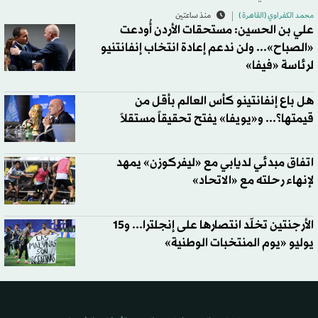
محمد الكفراوي (القاهرة )
منذ ساعتين
علي بن الحسين: مستحقات الأردن أُودعت
«الصباح»... ولن ندعم إعادة انتخاب إنفانتنيو
لرئاسة «فيفا»
هل باع إنفانتينو كأس العالم بأقل من
قيمتها؟... و«يويفا» يفتح تحقيقاً مستقلاً
اتفاق مبدئي لديابي مع «ليفركوزن» يمهد
لإنهاء رحلته مع «الاتحاد»
الأرجنتين تخلّد انتصارها على إنجلترا... و15
يوليو «يوم المنتخبات الوطنية»