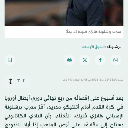
مدرب برشلونة هانزي فليك (د.ب.أ)
برشلونة:
«الشرق الأوسط»
T
نُشر: 18:00-21 أبريل 2026 م ـ 05 ذو القِعدة 1447 هـ
T
بعد أسبوع على إقصائه من ربع نهائي دوري أبطال أوروبا
في كرة القدم أمام أتلتيكو مدريد، أقرّ مدرب برشلونة
الإسباني هانزي فليك، الثلاثاء، بأن النادي الكاتالوني
يحتاج إلى «قادة» على أرض الملعب إذا أراد التتويج