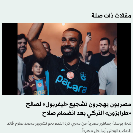
مقالات ذات صلة
مصريون يهجرون تشجيع «ليفربول» لصالح
«طرابزون» التركي بعد انضمام صلاح
تتجه بوصلة جماهير مصرية من محبي كرة القدم نحو تشجيع محمد صلاح قائد
المنتخب الوطني أينما حل محترفاً