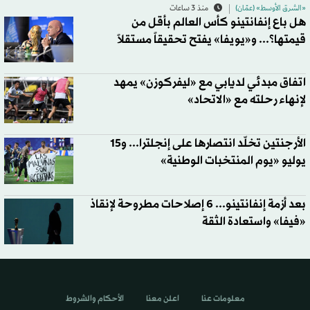
«الشرق الأوسط» (عمّان)
منذ 3 ساعات
هل باع إنفانتينو كأس العالم بأقل من
قيمتها؟... و«يويفا» يفتح تحقيقاً مستقلاً
اتفاق مبدئي لديابي مع «ليفركوزن» يمهد
لإنهاء رحلته مع «الاتحاد»
الأرجنتين تخلّد انتصارها على إنجلترا... و15
يوليو «يوم المنتخبات الوطنية»
بعد أزمة إنفانتينو... 6 إصلاحات مطروحة لإنقاذ
«فيفا» واستعادة الثقة
معلومات عنا
اعلن معنا
الأحكام والشروط