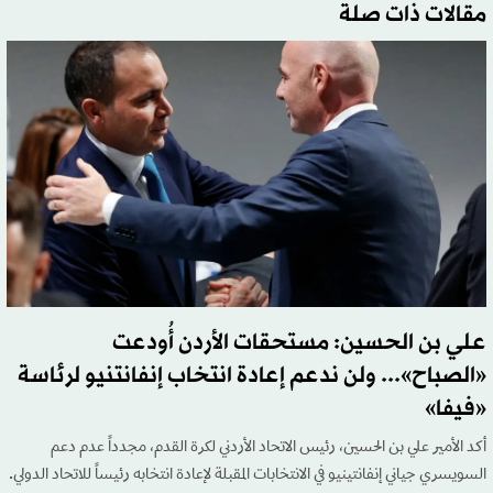
مقالات ذات صلة
علي بن الحسين: مستحقات الأردن أُودعت
«الصباح»... ولن ندعم إعادة انتخاب إنفانتنيو لرئاسة
«فيفا»
أكد الأمير علي بن الحسين، رئيس الاتحاد الأردني لكرة القدم، مجدداً عدم دعم
السويسري جياني إنفانتينيو في الانتخابات المقبلة لإعادة انتخابه رئيساً للاتحاد الدولي.