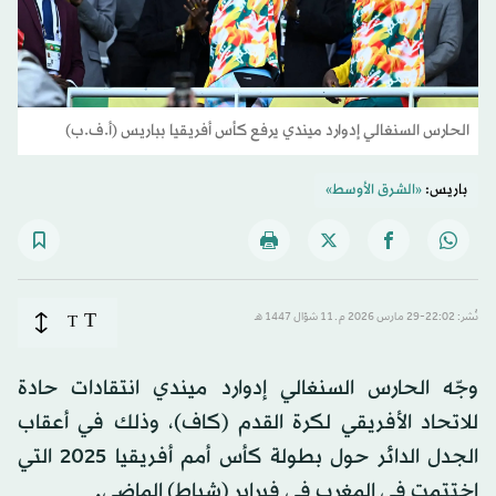
الحارس السنغالي إدوارد ميندي يرفع كأس أفريقيا بباريس (أ.ف.ب)
باريس:
«الشرق الأوسط»
T
نُشر: 22:02-29 مارس 2026 م ـ 11 شوّال 1447 هـ
T
وجّه الحارس السنغالي إدوارد ميندي انتقادات حادة
للاتحاد الأفريقي لكرة القدم (كاف)، وذلك في أعقاب
الجدل الدائر حول بطولة كأس أمم أفريقيا 2025 التي
اختتمت في المغرب في فبراير (شباط) الماضي.