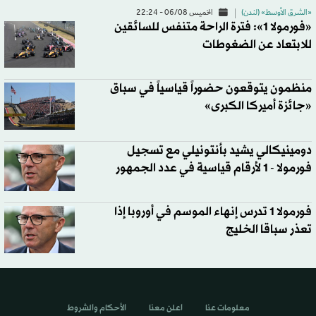
«الشرق الأوسط» (لندن)
الخميس 06/08 - 22:24
«فورمولا 1»: فترة الراحة متنفس للسائقين
للابتعاد عن الضغوطات
منظمون يتوقعون حضوراً قياسياً في سباق
«جائزة أميركا الكبرى»
دومينيكالي يشيد بأنتونيلي مع تسجيل
فورمولا - 1 لأرقام قياسية في عدد الجمهور
فورمولا 1 تدرس إنهاء الموسم في أوروبا إذا
تعذر سباقا الخليج
معلومات عنا
اعلن معنا
الأحكام والشروط