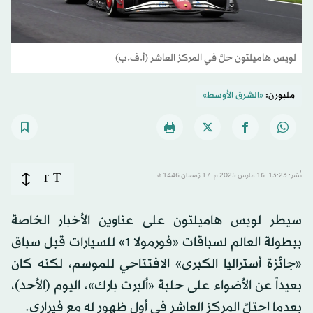
لويس هاميلتون حلَّ في المركز العاشر (أ.ف.ب)
ملبورن:
«الشرق الأوسط»
T
نُشر: 13:23-16 مارس 2025 م ـ 17 رَمضان 1446 هـ
T
سيطر لويس هاميلتون على عناوين الأخبار الخاصة
ببطولة العالم لسباقات «فورمولا 1» للسيارات قبل سباق
«جائزة أستراليا الكبرى» الافتتاحي للموسم، لكنه كان
بعيداً عن الأضواء على حلبة «ألبرت بارك»، اليوم (الأحد)،
بعدما احتلَّ المركز العاشر في أول ظهور له مع فيراري.