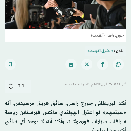
جورج راسل (أ.ف.ب)
لندن :
«الشرق الأوسط»
T
نُشر: 15:22-17 أبريل 2026 م ـ 01 ذو القِعدة 1447 هـ
T
أكد البريطاني جورج راسل، سائق فريق مرسيدس، أنه
«سيتفهم» لو اعتزل الهولندي ماكس فيرستابن رياضة
سباقات سيارات فورمولا 1، وأكد أنه لا يوجد أي سائق
أكبر من الرياضة.