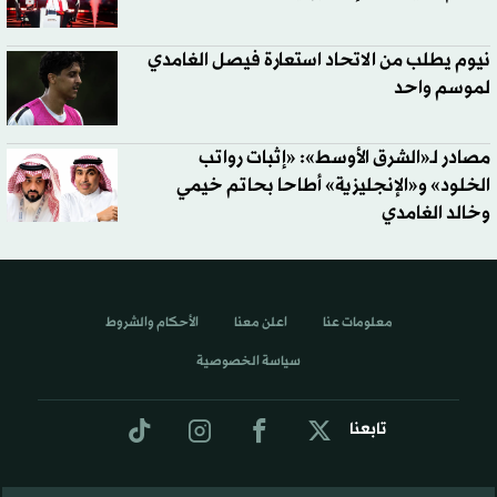
نيوم يطلب من الاتحاد استعارة فيصل الغامدي
لموسم واحد
مصادر لـ«الشرق الأوسط»: «إثبات رواتب
الخلود» و«الإنجليزية» أطاحا بحاتم خيمي
وخالد الغامدي
معلومات عنا
اعلن معنا
الأحكام والشروط
سياسة الخصوصية
تابعنا