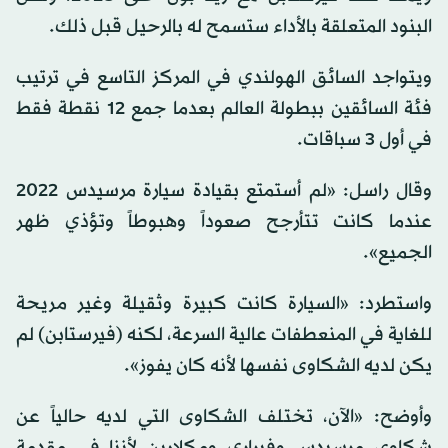
البنود المتعلقة بالأداء ستسمح له بالرحيل قبل ذلك.
ويتواجد السائق الهولندي في المركز التاسع في ترتيب
فئة السائقين ببطولة العالم بعدما جمع 12 نقطة فقط
في أول 3 سباقات.
وقال راسل: «لم أستمتع بقيادة سيارة مرسيدس 2022
عندما كانت تتأرجح صعوداً وهبوطاً وتؤذي ظهر
الجميع».
واستطرد: «السيارة كانت كبيرة وثقيلة وغير مريحة
للغاية في المنعطفات عالية السرعة، لكنه (فيرستابن) لم
يكن لديه الشكاوى نفسها لأنه كان يفوز».
وأوضح: «الآن، تختلف الشكاوى التي لديه حالياً عن
شكاوى مرسيدس وفيراري ومكلارين لأننا في مقدمة