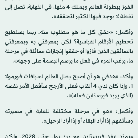
الفوز ببطولة العالم ويملك 4 منها، في النهاية، تصل إلى
نقطة لا يوجد فيها الكثير لتحققه».
وأكمل: «حقق كل ما هو مطلوب منه. ربما يستطيع
تحطيم الأرقام القياسية؟ لكن بمعرفتي به وبمعرفتي
بالسائقين الذين فازوا أو حققوا إنجازات مماثلة في مرحلة
ما، يرغب المرء في فعل ما يرسم البسمة على وجهه».
وأكد: «هدفي هو أن أصبح بطل العالم لسباقات فورمولا
1، وإذا كان لدي 4 ألقاب فعلى الأرجح سأفعل الأمر نفسه
(الذي يريد فيرستابن فعله)».
وأكمل: «هو في مرحلة مختلفة للغاية في مسيرته
وسأتفهم إذا أراد البقاء أو إذا أراد الرحيل».
ويمتد عقد فيرستابن مع ريد بول حتى 2028، ولكن