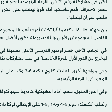
لكن في مشاركته رقم 21 في القرعة الرئ
ملعب سوزان لينغليه.
من جهته, قال غاسكيه متأثرا "كنت أعرف أهمية المجموعة 
الفاصل للمجموعتين الأولى والثانية. ربما لا تكون أفضل ل
ليخرج من الدور الأول للمرة الخامسة في ست مشاركات بثاني
وفي مواجهة أخ
الوحيد في القرعة الرئيسية.
وفي الدور المقبل، تلعب أمام التشيكية كاترينا سينياكوفا المصنفة 32 
وتغلب ألكسندر مولر 6-4 و6-1 و6-1 على الإيطالي لوكا ناردي ليحقق انتصاره الأول في مشاركته الرابعة في البطولة.