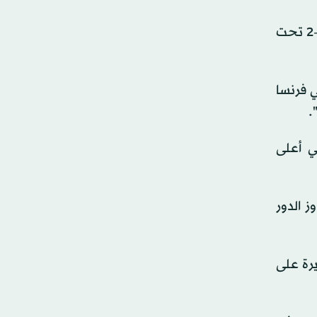
ووفقاً لوكالة رويترز، تعافت غارسيا المصنفة 21 في البطولة، من بداية متواضعة لتهزم الألمانية إيفا ليس 4-6 و7-5 و6-2 تحت
20 "بداية مشوار جديد في فرنسا
.
ي أعلى
ى أمل تجاوز الدور
 كبيرة على