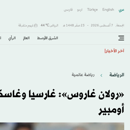
عربي
English
Türkçe
اردو
فارسى
الجمعة,
7 أغسطس 2026
-
23 صفَر 1448 هـ
الرياض
℃
44
غيوم متفرقة
الشرق الأوسط​
العالم
الرأي
ا
التعب المستمر ليس طبيعياً... ما الأسباب المحتملة وك
آخر الأخبار
الرياضة
رياضة عالمية
«رولان غاروس»: غارسيا وغاس
أومبير