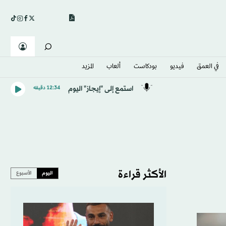
في العمق
فيديو
بودكاست
ألعاب
المزيد
استمع إلى "إيجاز" اليوم
12:34 دقيقه
الأكثر قراءة
اليوم
الأسبوع