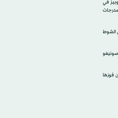
لوبيز في
ر احتفالات كبيرة في مدرجات
ي الشوط
ام الإيطالي لورينتسو سونيغو
ات من فوزها