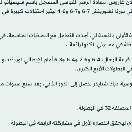
يسية لبطولة رولان غاروس، معادلا الرقم القياسي المسجل باسم فليسيانو 
عصر الاحتراف، قدم غاسكيه أداء قويا ليتغلب على الكرواتي بورنا تشوريتش 7-6 و7-6 و6-4 ليثي
الأولى بالنسبة لي. أجدت التعامل مع اللحظات الحاسمة، ف
حظة في مسيرتي، لكنها رائعة".
في الجانب الأخر, خسر أومبير الفرنسي الأعلى تصنيفا في قرعة الرجال، 4-6 و6-2 و4-6 و3-6 أم
 البطولات الأربع الكبرى.
رى, تغلبت كلوي باكيه 6-3 و6-1 على الروسية ديانا شنايدر لتصل إلى الدور الثاني، بعد سبع سنو
في البطولة.