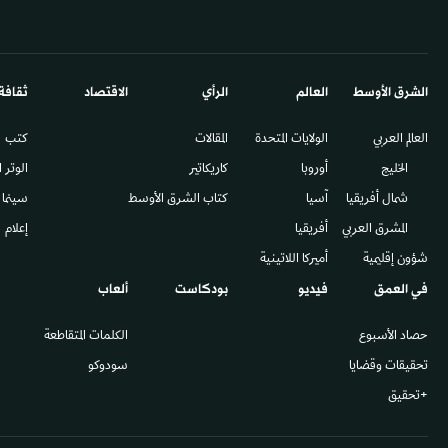
الشرق الأوسط​
العالم
الرأي
الاقتصاد
ثقافة
العالم العربي
الولايات المتحدة
المقالات
كتب
الخليج
أوروبا
كاريكاتير
الوتر 
شمال أفريقيا
آسيا
كتاب الشرق الأوسط
سينما
المشرق العربي
أفريقيا
إعلام
شؤون إقليمية
أميركا اللاتينية
في العمق
فيديو
بودكاست
ألعاب
حصاد الأسبوع
الكلمات المتقاطعة
تحقيقات وقضايا
سودوكو
+تحقيق