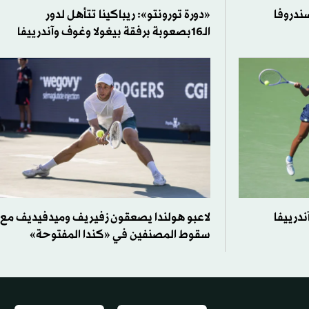
ندروفا
«دورة تورونتو»: ريباكينا تتأهل لدور
الـ16بصعوبة برفقة بيغولا وغوف وآندرييفا
ندرييفا
لاعبو هولندا يصعقون زفيريف وميدفيديف مع
سقوط المصنفين في «كندا المفتوحة»