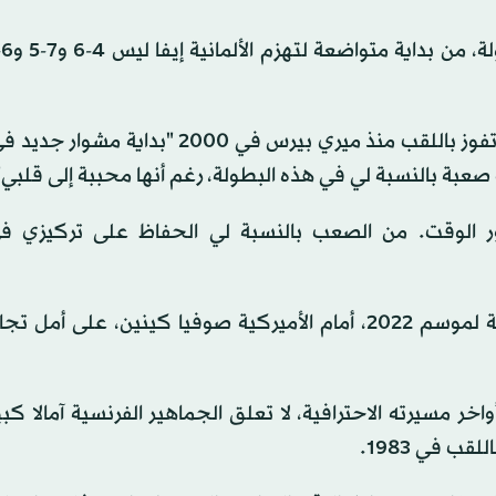
من جانبها قالت غارسيا التي تسعى لأن تصبح أول فرنسية تفوز باللقب منذ ميري بيرس في 00
عبة بالنسبة لي في هذه البطولة، رغم أنها محببة إلى قلبي"
ر الوقت. من الصعب بالنسبة لي الحفاظ على تركيزي ف
وفي الدور المقبل، تلعب غارسيا، الفائزة بالبطولة الختامية لموسم 2022، أمام الأميركية صوفيا كينين، عل
في 37 من عمره ويبدو في أواخر مسيرته الاحترافية، لا تعلق الجماهير الفرنسية آمالا
ب في 1983.