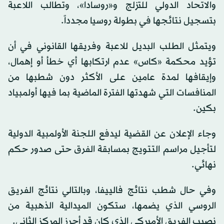
والاتحاد الدولي للتزلج و«روسادا»، وتطالب اللاعبة
بتسجيل نتائجها في بطولة روسيا مجدداً.
ويتمثل الطلب البديل للاعبة وفريقها القانوني في أن
تؤيد محكمة «كاس» عدم ارتكابها أي خطأ أو إهمال،
وإيقافها لمدة عامين على الأكثر دون شطبها من
المنافسات التي شهدتها الفترة الماضية بما فيها أولمبياد
بكين.
وجاء الإعلان عن القضية ليدفع اللجنة الأولمبية الدولية
لتأجيل مراسم التتويج بمسابقة الفرق حتى صدور حكم
نهائي.
وفي حال شطب نتائج فالييفا، وبالتالي نتائج الفريق
الروسي الذي يضمها، ستكون الميدالية الذهبية من
نصيب الفريق الأميركي الذي كان قد أحرز المركز الثاني.