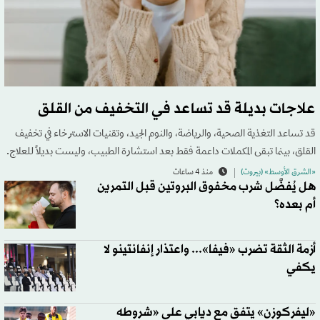
علاجات بديلة قد تساعد في التخفيف من القلق
قد تساعد التغذية الصحية، والرياضة، والنوم الجيد، وتقنيات الاسترخاء في تخفيف
القلق، بينما تبقى المكملات داعمة فقط بعد استشارة الطبيب، وليست بديلاً للعلاج.
«الشرق الأوسط» (بيروت)
منذ 4 ساعات
هل يُفضَّل شرب مخفوق البروتين قبل التمرين
أم بعده؟
أزمة الثقة تضرب «فيفا»... واعتذار إنفانتينو لا
يكفي
«ليفركوزن» يتفق مع ديابي على «شروطه