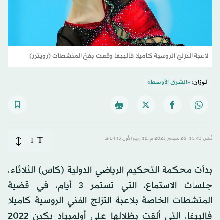
لاعبة التزلج الروسية كاميلا فالييفا وقعت بفخ المنشطات (رويترز)
لوزان:
«الشرق الأوسط»
T
نُشر: 11:43-26 سبتمبر 2023 م ـ 12 ربيع الأول 1445 هـ
T
بدأت محكمة التحكيم الرياضي الدولية (كاس) الثلاثاء،
جلسات الاستماع، التي تستمر 3 أيام، في قضية
المنشطات الخاصة بلاعبة التزلج الفني الروسية كاميلا
فالييفا، التي ألقت بظلالها على أولمبياد بكين 2022