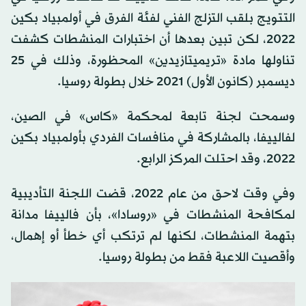
التتويج بلقب التزلج الفني لفئة الفرق في أولمبياد بكين
2022، لكن تبين بعدها أن اختبارات المنشطات كشفت
تناولها مادة «تريميتازيدين» المحظورة، وذلك في 25
ديسمبر (كانون الأول) 2021 خلال بطولة روسيا.
وسمحت لجنة تابعة لمحكمة «كاس» في الصين،
لفالييفا، بالمشاركة في منافسات الفردي بأولمبياد بكين
2022، وقد احتلت المركز الرابع.
وفي وقت لاحق من عام 2022، قضت اللجنة التأديبية
لمكافحة المنشطات في «روسادا»، بأن فالييفا مدانة
بتهمة المنشطات، لكنها لم ترتكب أي خطأ أو إهمال،
وأقصيت اللاعبة فقط من بطولة روسيا.