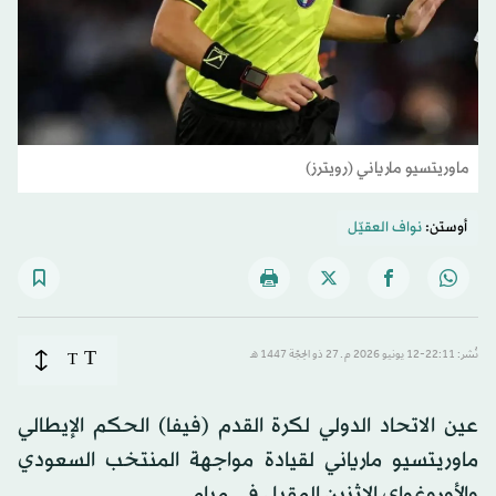
ماوريتسيو مارياني (رويترز)
أوستن:
نواف العقيّل
T
نُشر: 22:11-12 يونيو 2026 م ـ 27 ذو الحِجّة 1447 هـ
T
عين الاتحاد الدولي لكرة القدم (فيفا) الحكم الإيطالي
ماوريتسيو مارياني لقيادة مواجهة المنتخب السعودي
والأوروغواي الاثنين المقبل في ميامي.