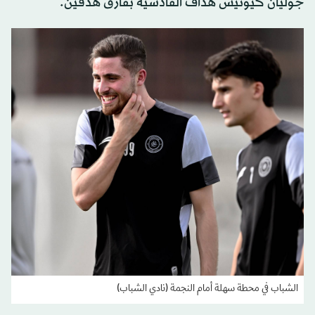
جوليان كيونيس هداف القادسية بفارق هدفين.
الشباب في محطة سهلة أمام النجمة (نادي الشباب)