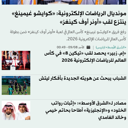
مونديال الرياضات الإلكترونية: «كوايشو غيمينغ»
ينتزع لقب «أونر أوف كينغز»
رفعَ فريق «كوايشو غيمينغ» كأس العالم في لعبة «أونر أوف كينغز» ضمن بطولة
كأس العالم للرياضات الإلكترونية 2026.
«الشرق الأوسط» (باريس)
الأحد 09/08 - 00:49
«إم. زبير» يحصد لقب «تيكين 8» في كأس
العالم للرياضات الإلكترونية 2026
الشباب يبحث عن هويته الجديدة بأفكار ليتش
مصادر لـ«الشرق الأوسط»: «إثبات رواتب
الخلود» و«الإنجليزية» أطاحا بحاتم خيمي
وخالد الغامدي