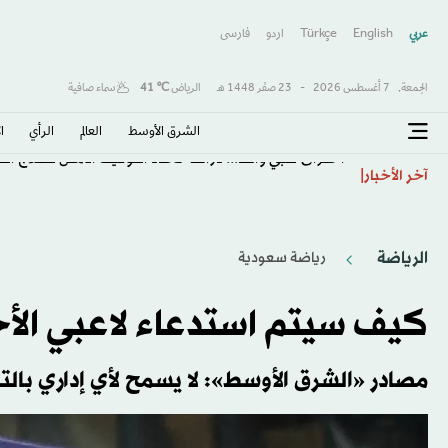
عربي
English
Türkçe
اردو
فارسى
الجمعة,
7 أغسطس 2026
-
23 صفَر 1448 هـ
الرياض
℃
41
سماء صافية
الشرق الأوسط​
العالم
الرأي
ا
اختراق طبي واعد... دراسة تحدد التوقيت الأمثل للعلاج ا
آخر الأخبار
الرياضة
رياضة سعودية
كيف سيتم استدعاء لاعبي الأخضر 
مصادر «الشرق الأوسط»: لا يسمح لأي إداري بال