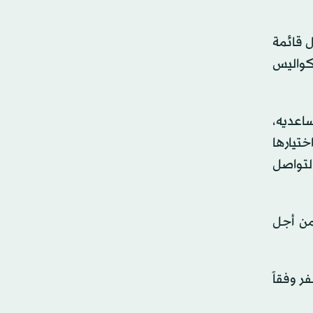
ل قائمة
كواليس
ساعديه،
ختيارها
التواصل
من أجل
ر وفقاً