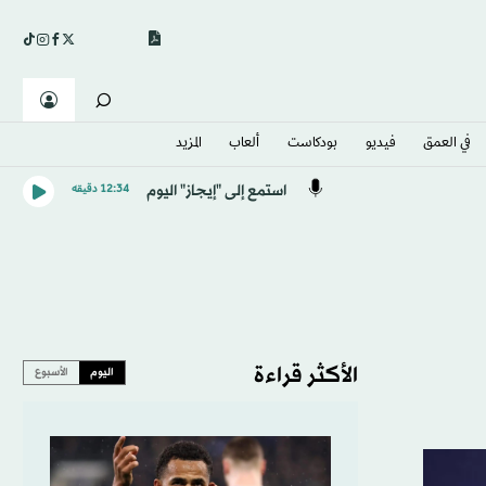
في العمق
فيديو
بودكاست
ألعاب
المزيد
استمع إلى "إيجاز" اليوم
12:34 دقيقه
الأكثر قراءة
اليوم
الأسبوع