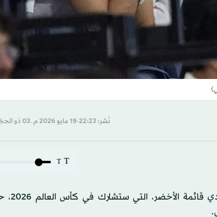
ي)
نُشر: 22:23-19 مايو 2026 م ـ 03 ذو الحِجّة 1447 هـ
T
T
يترقب الوسط الرياضي السعودي 
.