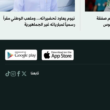
م صفقة
نيوم يعاود تحضيراته... وملعب الوطني مقراً
سيوس
رسمياً لمبارياته غير الجماهيرية
تابعنا