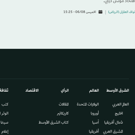
الاتحاد موسى ديابي.
نواف العقيّل (الرياض)
الخميس 06/08 - 15:25
الشرق الأوسط​
العالم
الرأي
الاقتصاد
ثقافة
العالم العربي
الولايات المتحدة
المقالات
كتب
الخليج
أوروبا
كاريكاتير
الوتر 
شمال أفريقيا
آسيا
كتاب الشرق الأوسط
سينما
المشرق العربي
أفريقيا
إعلام