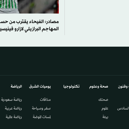
مصادر: الفيحاء يقترب من حس
المهاجم البرازيلي لازارو فيني
 وفنون
صحة وعلوم
تكنولوجيا
يوميات الشرق​
الرياضة
صحتك
مذاقات
رياضة سعودية
السادس​
علوم
سفر وسياحة
رياضة عربية
بيئة
لمسات الموضة
رياضة عالمية