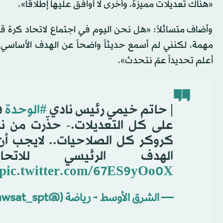
«هناك تعديلات مميزة، وأخرى لا أوافق عليها إطلاقاً».
وأضاف متسائلاً: «هل نحن اليوم في اجتماع لاتحاد كرة قد
مهمة، لكنني لم أسمع حديثاً واضحاً عن الهدف الأساسي
أعلم تحديداً عمّ نتحدث».
️| حاتم خيمي رئيس نادي
#الوحدة
ف
على كل التعديلات.- حذّرت من ناص
كروكر كل الصلاحيات.. لايجب أن 
الهدف الرئيسي للاتح
pic.twitter.com/67ES9yOo0X
— الشرق الأوسط - رياضة (@aawsat_spt)