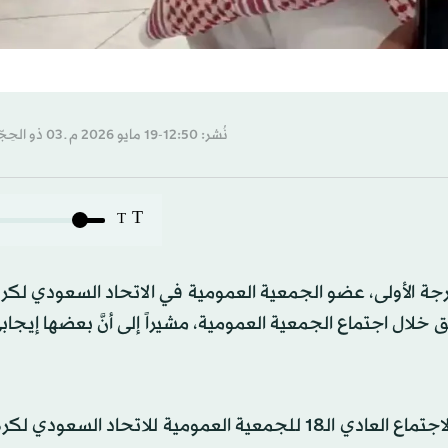
نُشر: 12:50-19 مايو 2026 م ـ 03 ذو الحِجّة 1447 هـ
T
T
جة الأولى، عضو الجمعية العمومية في الاتحاد السعودي لكرة
ق خلال اجتماع الجمعية العمومية، مشيراً إلى أنَّ بعضها إيجابي
وقال خيمي في تصريحات لـ«الشرق الأوسط»، عقب ختام الاجتماع العادي الـ18 للجمعية العمومية للاتحاد ا