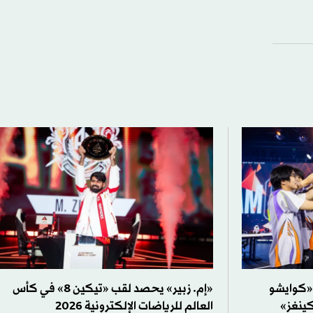
 «كوايشو
«إم. زبير» يحصد لقب «تيكين 8» في كأس
كينغز»
العالم للرياضات الإلكترونية 2026