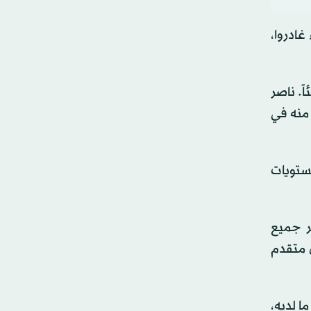
غادروا،
ً. ناصر
 منه في
ستويات
ر جميع
 متقدم
ا لديه،