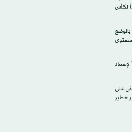
ً لكأس
نة بالوضع
 مستوى
لإسعاد
حتى على
شر خطير