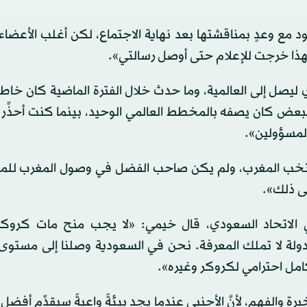
مع وعدٍ بمناقشتها بعد نهاية الاجتماع، لكن أغلب الأعضاء 
هذا خرجت للإعلام حتى أوصل رسالتي».
يصل إلى العالمية، وما حدث خلال الفترة الماضية كان خاطئا
َ البعض كان يصفه بالمخطط العالمي الوحيد، بينما كنت أحذِّر
لمسؤولين».
منتخب المغرب، ولم يكن صاحب الفضل في وصول المغرب للم
لى ذلك».
في الاتحاد السعودي، قال خيمي: «لا يجب منح مات كروك
دولة لا تملك المعرفة. نحن في
السعودية
وصلنا إلى مستوى
امل احترامي لكروكر وغيره».
الفهم، لأنَّ الأجنبي عندما يجد بيئةً واعيةً سيقدِّم أفضل م