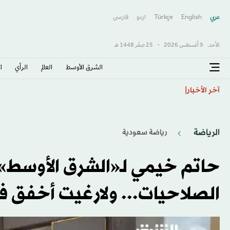
عربي
English
Türkçe
اردو
فارسى
الأحد,
9 أغسطس 2026
-
25 صفَر 1448 هـ
الشرق الأوسط​
العالم
الرأي
ا
روسيا تقصف مرافق لتخزين الوقود بموانئ أوكرانية خلال 
آخر الأخبار
الرياضة
رياضة سعودية
حاتم خيمي لـ«الشرق الأوسط»:
الصلاحيات... ولارغيت أخفق 