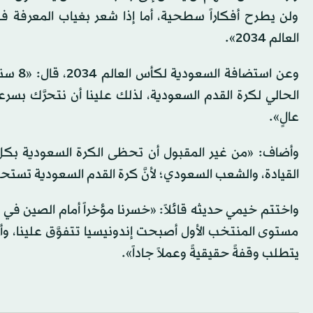
ولن يطرح أفكاراً سطحية، أما إذا شعر بغياب المعرفة 
العالم 2034».
وعن استضافة
السعودية
لكأس 
الحالي لكرة القدم
السعودية
، لذلك علينا أن نتحرَّك ب
عالٍ».
وأضاف: «من غير المقبول أن تحظى الكرة
السعودية
بكل 
القيادة، والشعب السعودي؛ لأنَّ كرة القدم
السعودية
تستحق
واختتم خيمي حديثه قائلاً: «خسرنا مؤخراً أمام الصين في 
مستوى المنتخب الأول أصبحت إندونيسيا تتفوَّق علينا، وأصب
يتطلب وقفةً حقيقيةً وعملاً جاداً».