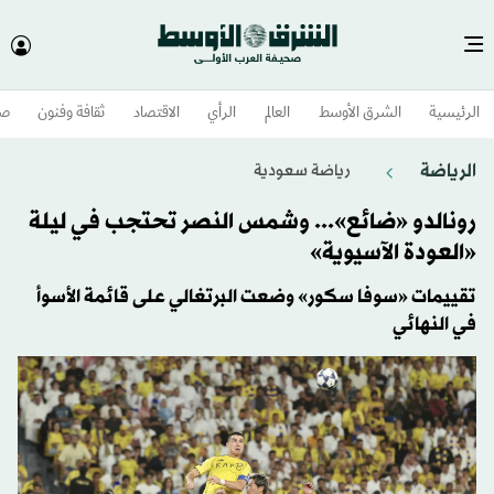
الرئيسية
الشرق الأوسط​
العالم
الرأي
الاقتصاد
ثقافة وفنون
صح
الرياضة
رياضة سعودية
رونالدو «ضائع»... وشمس النصر تحتجب في ليلة
«العودة الآسيوية»
تقييمات «سوفا سكور» وضعت البرتغالي على قائمة الأسوأ
في النهائي