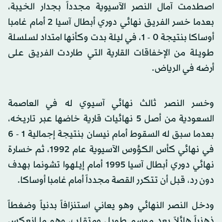
اصطدمت آمال النصر الآسيوية مجدداً بجدار الخيبة،
بعدما خسر الفريق نهائي دوري أبطال آسيا 2 أمام غامبا
أوساكا بنتيجة 0 - 1، في ليلة بدت وكأنها امتداد لسلسلة
طويلة من الإخفاقات القارية التي طاردت الفريق على
أرضه في الرياض.
وخسر النصر ثالث نهائي آسيوي له في العاصمة
السعودية من أصل 5 نهائيات قارية خاضها عبر تاريخه،
بعدما سبق له السقوط أمام نيسان بنتيجة إجمالية 1 - 6
في نهائي كأس الكؤوس الآسيوية عام 1992، ثم خسارة
نهائي دوري أبطال آسيا 1995 أمام إيلهوا تشونما بهدف
دون رد، قبل أن تتكرر القصة مجدداً أمام غامبا أوساكا.
ودخل النصر النهائي وهو يعاني استنزافاً بدنياً وضغطاً
ذهنياً هائلاً بعد موسم طويل ومتقلب، وهو ما انعكس