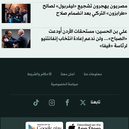
مصريون يهجرون تشجيع «ليفربول» لصالح
«طرابزون» التركي بعد انضمام صلاح
علي بن الحسين: مستحقات الأردن أُودعت
«الصباح»... ولن ندعم إعادة انتخاب إنفانتنيو
لرئاسة «فيفا»
معلومات عنا
اعلن معنا
الأحكام والشروط
سياسة الخصوصية
تابعنا