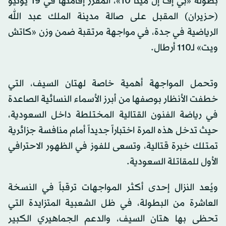
بطولة «بي إف إل مينا 10»، المقرر إقامتها في 19 يونيو
(حزيران) المقبل على صالة مدينة الملك عبد الله
الرياضية في جدة، في مواجهة مرتقبة ضمن وزن «كاتش
ويت» لـ110 أرطال.
وتحمل المواجهة أهمية خاصة لهتان السيف، التي
خطفت الأنظار بوصفها من أبرز الأسماء النسائية الصاعدة
في رياضة الفنون القتالية المختلطة داخل
السعودية
،
حيث تدخل هذه المرة اختباراً جديداً أمام منافسة جزائرية
تمتلك خبرة قتالية، وتسعى للفوز في الظهور الاحترافي
الأول للمقاتلة
السعودية
.
ويُعد النزال إحدى أكثر المواجهات ترقباً في النسخة
العاشرة من البطولة، في ظل الشعبية المتزايدة التي
تحظى بها هتان السيف، والدعم الجماهيري الكبير