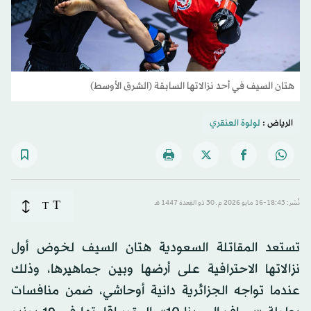
هتان السيف في أحد نزالاتها السابقة (الشرق الأوسط)
الرياض :
لولوة العنقري
T
نُشر: 18:43-16 مايو 2026 م ـ 30 ذو القِعدة 1447 هـ
T
تستعد المقاتلة
السعودية
هتان السيف لخوض أول
نزالاتها الاحترافية على أرضها وبين جماهيرها، وذلك
عندما تواجه الجزائرية دانية أوحاشي، ضمن منافسات