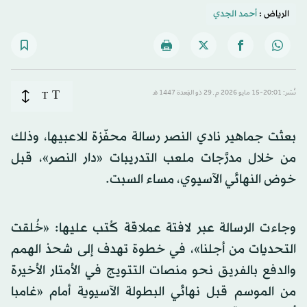
الرياض :
أحمد الجدي
T
نُشر: 20:01-15 مايو 2026 م ـ 29 ذو القِعدة 1447 هـ
T
بعثت جماهير نادي النصر رسالة محفّزة للاعبيها، وذلك
من خلال مدرَّجات ملعب التدريبات «دار النصر»، قبل
خوض النهائي الآسيوي، مساء السبت.
وجاءت الرسالة عبر لافتة عملاقة كُتب عليها: «خُلقت
التحديات من أجلنا»، في خطوة تهدف إلى شحذ الهمم
والدفع بالفريق نحو منصات التتويج في الأمتار الأخيرة
من الموسم قبل نهائي البطولة الآسيوية أمام «غامبا