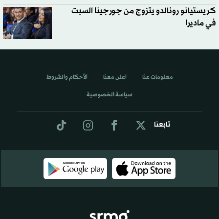
كريستيانو رونالدو يتزوج من جورجينا السبت
في ماديرا
معلومات عنا
اعلن معنا
الأحكام والشروط
سياسة الخصوصية
تابعنا