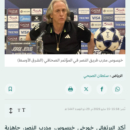
خيسوس مدرب فريق النصر في المؤتمر الصحافي (الشرق الأوسط)
الرياض :
سلطان الصبحي
T
نُشر: 15:58-15 مايو 2026 م ـ 29 ذو القِعدة 1447 هـ
T
أكد البرتغالي خورخي خيسوس، مدرب النصر، جاهزية