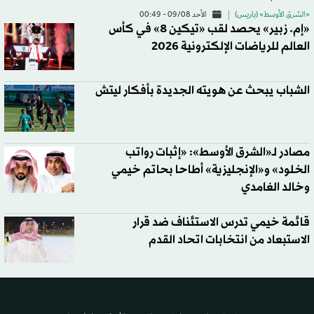
«الشرق الأوسط» (باريس)
الأحد 09/08 - 00:49
«إم. زبير» يحصد لقب «تيكين 8» في كأس
العالم للرياضات الإلكترونية 2026
الشباب يبحث عن هويته الجديدة بأفكار ليتش
مصادر لـ«الشرق الأوسط»: «إثبات رواتب
الخلود» و«الإنجليزية» أطاحا بحاتم خيمي
وخالد الغامدي
قائمة خيمي تدرس الاستئناف ضد قرار
الاستبعاد من انتخابات اتحاد القدم