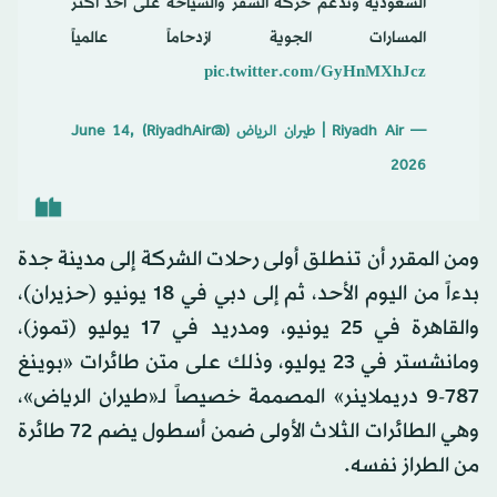
السعودية
وتدعم حركة السفر والسياحة على أحد أكثر
المسارات الجوية ازدحاماً عالمياً
pic.twitter.com/GyHnMXhJcz
— Riyadh Air | طيران الرياض (@RiyadhAir)
June 14,
2026
ومن المقرر أن تنطلق أولى رحلات الشركة إلى مدينة جدة
بدءاً من اليوم الأحد، ثم إلى دبي في 18 يونيو (حزيران)،
والقاهرة في 25 يونيو، ومدريد في 17 يوليو (تموز)،
ومانشستر في 23 يوليو، وذلك على متن طائرات «بوينغ
787-9 دريملاينر» المصممة خصيصاً لـ«طيران الرياض»،
وهي الطائرات الثلاث الأولى ضمن أسطول يضم 72 طائرة
من الطراز نفسه.