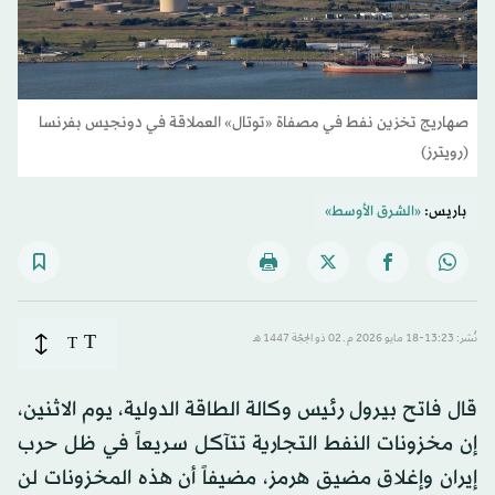
صهاريج تخزين نفط في مصفاة «توتال» العملاقة في دونجيس بفرنسا
(رويترز)
باريس:
«الشرق الأوسط»
T
نُشر: 13:23-18 مايو 2026 م ـ 02 ذو الحِجّة 1447 هـ
T
قال فاتح بيرول رئيس وكالة الطاقة الدولية، يوم الاثنين،
إن مخزونات النفط التجارية تتآكل سريعاً في ظل حرب
إيران وإغلاق مضيق هرمز، مضيفاً أن هذه المخزونات لن