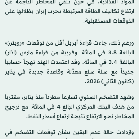
المواد الغذائية، في حين تُلقي المخاطر الناجمة عن
ارتفاع تكاليف الطاقة المرتبطة بحرب إيران بظلالها على
التوقعات المستقبلية.
ورغم ذلك، جاءت قراءة أبريل أقل من توقعات «رويترز»
البالغة 3.8 في المائة، وقريبة من قراءة مارس (آذار)
البالغة 3.4 في المائة. وقد اعتمدت الهند نهجاً حسابياً
جديداً مع سلة سلع معدَّلة وقاعدة جديدة في يناير
(كانون الثاني) 2026.
وشهد التضخم السنوي تسارعاً مطرداً منذ يناير، مقترباً
من هدف البنك المركزي البالغ 4 في المائة، مع ترجيح
المخاطر نحو الارتفاع نتيجة ارتفاع أسعار النفط.
وازدادت حالة عدم اليقين بشأن توقعات التضخم في