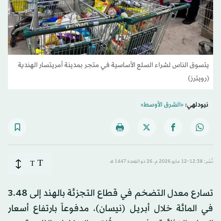
يتسوق الناس لشراء السلع الأساسية في متجر بمدينة أمريتسار الهندية
(رويترز)
نيودلهي:
«الشرق الأوسط»
T
نُشر: 12:38-12 مايو 2026 م ـ 26 ذو القِعدة 1447 هـ
T
تسارع معدل التضخم في قطاع التجزئة بالهند إلى 3.48
في المائة خلال أبريل (نيسان)، مدفوعاً بارتفاع أسعار