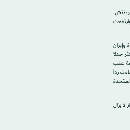
1 دولار ‌للبرميل بحلول ‌الساعة 01:23 بتوقيت غرينتش.
لمائة إلى 95.93 دولار للبرميل. وارتفعت
‌وإيران
 جدلاً
 الجمعة عقب
ءت رداً
المتحدة
لا يزال