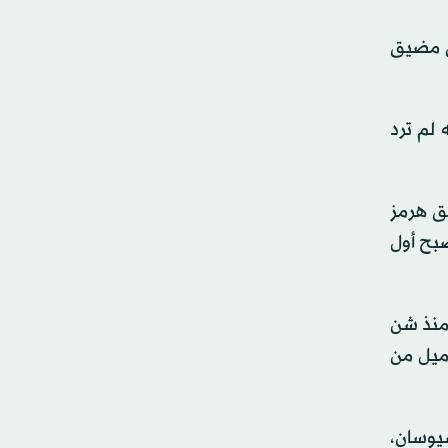
ي مضيق
 لم ترد
ق هرمز
صبح أول
 منذ شن
رميل من
حل سيوسان،