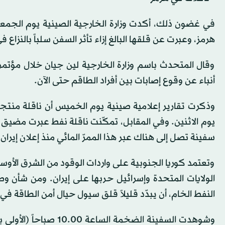
في غضون ذلك، أكدت وزارة الخارجية الصينية يوم الجم
‌هرمز، وعبرت ‌عن قلقها ‌البالغ ⁠إزاء تأثر السفن ⁠سلباً بالنزاع
وقال المتحدث باسم وزارة الخارجية ⁠لين جيان خلال ‌مؤتمر
أنباء عن وقوع ‌إصابات بين أفراد الطاقم حتى ⁠الآن.
وذكرت ⁠تقارير إعلامية صينية يوم الخميس أن ناقلة م
يوم الاثنين. وفي المقابل، تمكّنت ناقلة نفط عبرت مضيق 
سفينة تصل إلى هناك عبر هذا الممرّ المائي منذ إعلان إيران
وتعتمد كوريا الجنوبية على واردات الوقود من الشرق الأوس
الولايات المتحدة وإسرائيل حربها على إيران. ومن شأن و
النفط الخام، أن يبدّد قليلاً قلق سيول حيال أمن الطاقة ف
وشوهدت السفينة الضخم