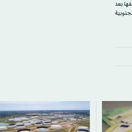
قها بعد
لجنوبية