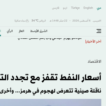
عربي
English
Türkçe
اردو
فارسى
الخميس,
6 أغسطس 2026
-
22 صفَر 1448 هـ
الرياض
℃
34
سماء صافية
الشرق الأوسط​
العالم
الرأي
ا
موناكو يهزم خيتافي ودياً رغم النقص العددي
آخر الأخبار
الاقتصاد
أسعار النفط تقفز مع تجدد التص
ناقلة صينية تتعرض لهجوم في هرمز... وأخرى ت