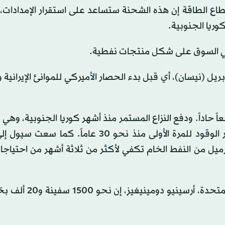
ع الطاقة إن هذه الشحنة ستساعد على استقرار الإمدادات، ل
وريا الجنوبية.
ي السوق على شكل منتجات نفطية.
سب مصدر مطلع، عبرت «أوديسا» مضيق هرمز في 17 أبريل (نيسان)، أي قبل بدء الحصار الأميركي للموانئ الإيرا
 حاداً. ودفع النزاع المستمر منذ أشهر كوريا الجنوبية، وهي 
منتجي ومكرري البتروكيميائيات، إلى فرض سقف لأسعار الوقود للمرة الأولى منذ نحو 30 عاماً
ا، واستطاعت تأمين أكثر من 270 مليون برميل من النفط الخام تكفي لأكثر من ثلاثة أشهر من احتي
وقال الأمين العام للمنظمة البحرية الدولية التابعة للأمم ال