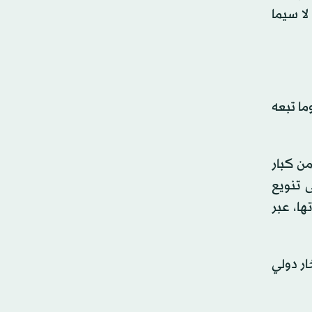
ا سيما
نية وما تبعه
من كبار
. كما سعت سيول إلى تنويع
اجاتها، عبر
متحدة، أرسينيو دومينيغيز، إن نحو 1500 سفينة و20 ألف بحّار دولي