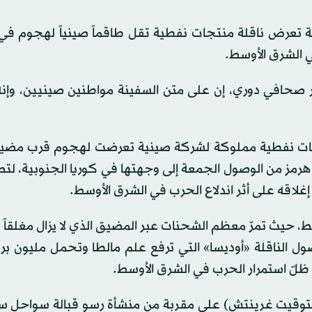
عة تعرض ناقلة منتجات نفطية تقل طاقماً صينياً لهجوم ف
 في الشرق الأوسط.
 ‌صحافي دوري، إن ‌على متن ‌السفينة مواطنين صينيين، وإنه
نتجات نفطية مملوكة لشركة صينية تعرضت لهجوم قرب مضي
هرمز من الوصول الجمعة إلى وجهتها في كوريا الجنوبية، لت
 إغلاقه على أثر اندلاع الحرب في الشرق الأوسط.
ط، حيث تمرّ معظم الشحنات عبر المضيق الذي لا يزال مغلقاً
صول الناقلة «أوديسا» التي ترفع علم مالطا وتحمل مليون ب
ي ظلّ استمرار الحرب في الشرق الأوسط.
ة الساعة 10.00 صباحاً (الأولى بتوقيت غرينتش) على مقربة من منشأة رسو قبالة سوا