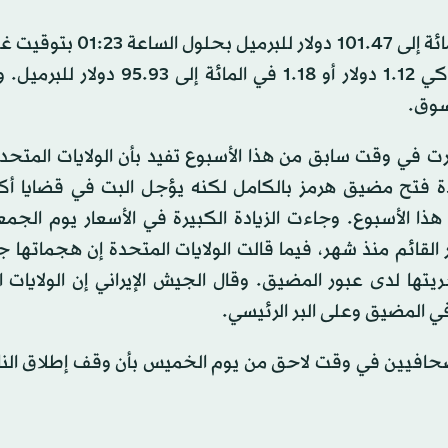
وصعدت العقود الآجلة لخام برنت 1.41 دولار أو 1.41 في المائة إلى 01.47
وارتفعت العقود ‌الآجلة ⁠لخام غرب تكساس ⁠الوسيط الأميركي 1.12 دولار أو 1.18 في ا
لسوق.
رت في وقت ⁠سابق من هذا الأسبوع تفيد ‌بأن الولايات المتحدة 
دة فتح مضيق هرمز بالكامل ‌لكنه يؤجل البت في قضايا أكثر
تجه الخامان للتراجع بنحو 6 في المائة هذا الأسبوع. وجاءت الزيادة الكبيرة في الأسعار ‌يوم
 ⁠القائم ⁠منذ شهر، فيما قالت الولايات المتحدة إن هجماتها جا
تها لدى عبور المضيق. وقال الجيش الإيراني إن الولايات 
ي المضيق وعلى البر الرئيسي.
صحافيين في وقت لاحق من يوم الخميس بأن وقف إطلاق النار 