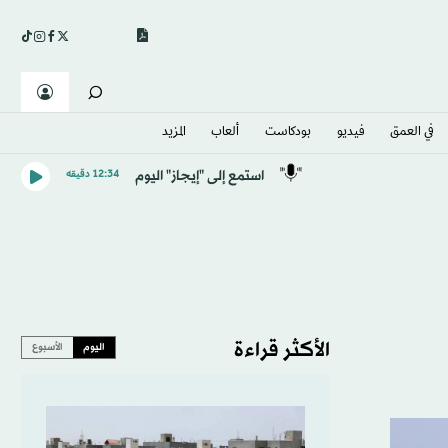
في العمق
فيديو
بودكاست
ألعاب
المزيد
استمع إلى "إيجاز" اليوم
12:34 دقيقه
الأكثر قراءة
اليوم
الأسبوع