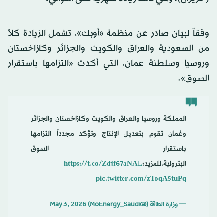
وفقاً لبيان صادر عن منظمة «أوبك»، تشمل الزيادة كلاً
من السعودية والعراق والكويت والجزائر وكازاخستان
وروسيا وسلطنة ⁠عمان، التي أكدت «التزامها باستقرار
السوق».
المملكة وروسيا والعراق والكويت وكازاخستان والجزائر
وعُمان تقوم بتعديل الإنتاج وتؤكد مجدداً التزامها
باستقرار السوق
البترولية.للمزيد:
https://t.co/Zd1f67aNAL
pic.twitter.com/zToqA5tuPq
— وزارة الطاقة (@MoEnergy_Saudi)
May 3, 2026