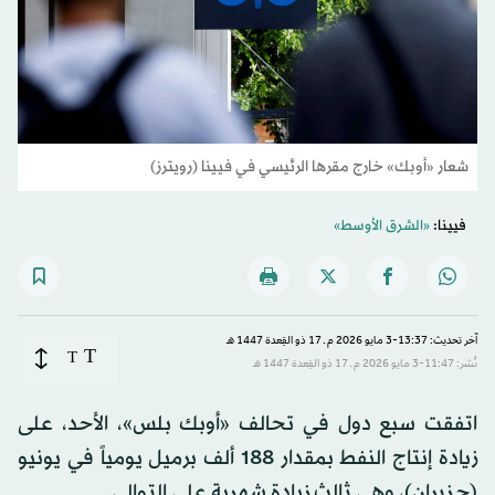
شعار «أوبك» خارج مقرها الرئيسي في فيينا (رويترز)
فيينا:
«الشرق الأوسط»
آخر تحديث: 13:37-3 مايو 2026 م ـ 17 ذو القِعدة 1447 هـ
T
T
نُشر: 11:47-3 مايو 2026 م ـ 17 ذو القِعدة 1447 هـ
اتفقت سبع دول في تحالف «أوبك بلس»، الأحد، على
زيادة إنتاج النفط بمقدار 188 ألف برميل يومياً في يونيو
(حزيران)، وهي ثالث زيادة شهرية على التوالي.