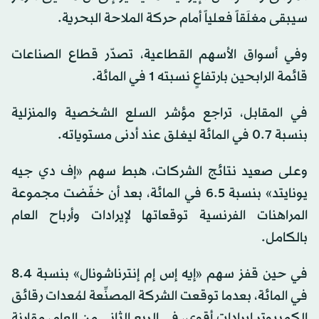
سيبقى مغلَقاً فعلياً أمام حركة الملاحة البحرية.
وفي أسواق الأسهم القطاعية، تصدّر قطاع الصناعات
قائمة الرابحين بارتفاعٍ نسبته 1 في المائة.
في المقابل، تراجع مؤشر السلع الشخصية والمنزلية
بنسبة 0.7 في المائة ليغلق عند أدنى مستوياته.
وعلى صعيد نتائج الشركات، هبط سهم «إف دي جيه
يونايتد» بنسبة 6.5 في المائة، بعد أن خفّضت مجموعة
المراهنات الفرنسية توقعاتها لإيرادات وأرباح العام
بالكامل.
في حين قفز سهم «إيه إس إم إنترناشونال» بنسبة 8.4
في المائة، بعدما توقعت الشركة المصنِّعة لمُعدات رقائق
الكمبيوتر إيرادات أقوى، في الربع الثاني من العام، مقارنة