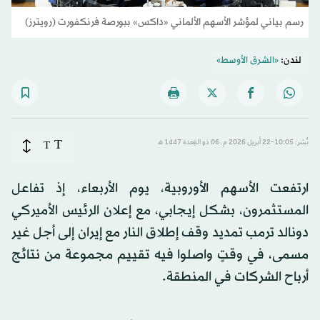
رسم بياني لمؤشر الأسهم الألماني «داكس» ببورصة فرنكفورت (رويترز)
لندن:
«الشرق الأوسط»
T
نُشر: 10:05-22 أبريل 2026 م ـ 06 ذو القِعدة 1447 هـ
T
ارتفعت الأسهم الأوروبية، يوم الأربعاء، إذ تفاعل
المستثمرون، بشكل إيجابي، مع إعلان الرئيس الأميركي
دونالد ترمب تمديد وقف إطلاق النار مع إيران إلى أجل غير
مسمى، في وقتٍ واصلوا فيه تقييم مجموعة من نتائج
أرباح الشركات في المنطقة.