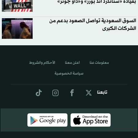
بقيادة «ستاندرد آند بورز» و«داو جونز»
السوق السعودية تواصل الصعود بدعم من
الشركات الكبرى
معلومات عنا
اعلن معنا
الأحكام والشروط
سياسة الخصوصية
تابعنا