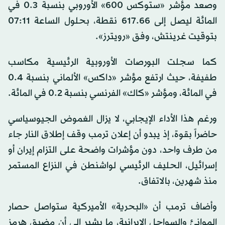
وصعد مؤشر «ستوكس 600» الأوروبي بنسبة 0.3 في
المائة ليصل إلى 617.66 نقطة، بحلول الساعة 07:11
بتوقيت غرينتش، وفق «رويترز».
كما سجلت البورصات الأوروبية الرئيسية مكاسب
طفيفة، حيث ارتفع مؤشر «داكس» الألماني بنسبة 0.4
في المائة، ومؤشر «كاك» الفرنسي بنسبة 0.2 في المائة.
ورغم هذا الأداء الإيجابي، لا يزال الغموض الجيوسياسي
حاضراً بقوة، إذ يبدو أن إعلان ترمب وقف إطلاق النار جاء
من طرف واحد، دون مؤشرات واضحة على التزام إيران أو
إسرائيل، الحليف الرئيسي لواشنطن في النزاع المستمر
منذ شهرين، بالاتفاق.
وأضاف ترمب أن «البحرية» الأميركية ستواصل حصار
الموانئ والسواحل الإيرانية، ما يشير إلى أن مضيق هرمز