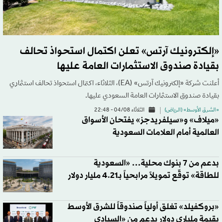
«إلكترونيك آرتس» تعلن اكتمال استحواذ تحالف
بقيادة صندوق الاستثمارات العامة عليها
أعلنت شركة «إلكترونيك آرتس» (EA)، الثلاثاء، اكتمال استحواذ تحالف استثماري
بقيادة صندوق الاستثمارات العامة السعودي عليها.
«الشرق الأوسط» (الرياض)
الثلاثاء 04/08 - 22:48
«ميلاف» و«سيلفريدجز» يفتحان الأسواق
العالمية أمام العلامات السعودية
بدعم من 7 بنوك محلية… «السعودية
للطاقة» توقّع تمويلاً مرابحياً بـ4.21 مليار دولار
«بروكفيلد» تغلق أولياً صندوقاً للشرق الأوسط
بقيمة ملياري دولار بدعم من «السيادي