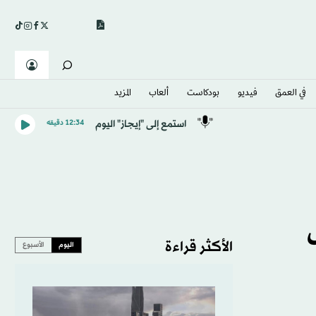
في العمق
فيديو
بودكاست
ألعاب
المزيد
استمع إلى "إيجاز" اليوم
12:34 دقيقه
ل
الأكثر قراءة
اليوم
الأسبوع