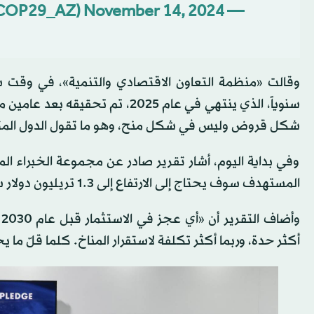
November 14, 2024
— COP29 Azerbaijan (@COP29_AZ)
شكل قروض وليس في شكل منح، وهو ما تقول الدول المتلقي
وفي بداية اليوم، أشار تقرير صادر عن مجموعة الخبراء الم
المستهدف سوف يحتاج إلى الارتفاع إلى 1.3 تريليون دولار سنوياً بحلول عام 2035، أو ربما أكثر إذا ما تباطأت البلدان الآن.
و
أكثر حدة، وربما أكثر تكلفة لاستقرار المناخ. كلما قلّ ما 