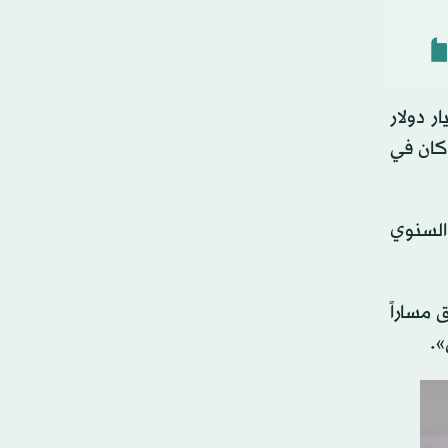
تنمية»، في وقت سابق من هذا العام، إن الهدف السابق المتمثل في 100 مليار دولار
 من أن كثيراً منه كان في
 السنوي
 يخلق مساراً
».