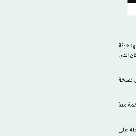
ا هيئة
ان الذي
ون نسخة
همة منذ
اله على