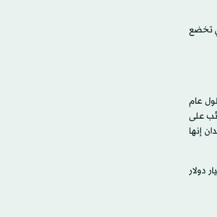
تي تخضع
1 مليار دولار سنوياً بحلول عام
ائب على
ان إنها
ذاكر نورييف، يوم الخميس، التزام 22 مصرفاً في البلاد بتخصيص نحو 1.2 مليار دولار