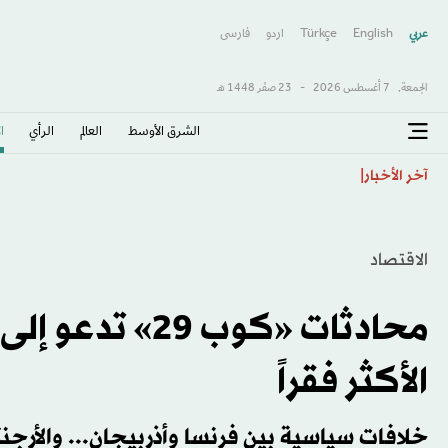
عربي
English
Türkçe
اردو
فارسى
الجمعة,
7 أغسطس 2026
-
23 صفَر 1448 هـ
الشرق الأوسط​
العالم
الرأي
ا
محمود طلعت: موسيقى الأفلام والمسلسلات تحددها الصورة 
آخر الأخبار
الاقتصاد
محادثات «كوب 29
الأكثر فقراً
خلافات سياسية بين فرنسا وأذربيجان... والأر