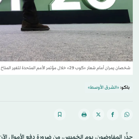
شخصان يمران أمام شعار «كوب 29» خلال مؤتمر الأمم المتحدة لتغير المناخ في باكو (رويترز)
باكو:
«الشرق الأوسط»
حذَّر المفاوضون، يوم الخميس، من ضرورة دفع الأموال الآن 