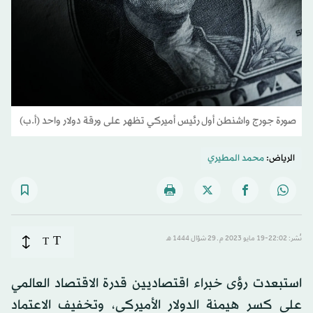
صورة جورج واشنطن أول رئيس أميركي تظهر على ورقة دولار واحد (أ.ب)
الرياض:
محمد المطيري
T
نُشر: 22:02-19 مايو 2023 م ـ 29 شوّال 1444 هـ
T
استبعدت رؤى خبراء اقتصاديين قدرة الاقتصاد العالمي
على كسر هيمنة الدولار الأميركي، وتخفيف الاعتماد