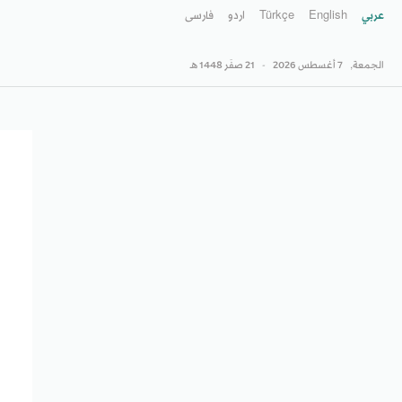
عربي
English
Türkçe
اردو
فارسى
الجمعة,
7 أغسطس 2026
-
21 صفَر 1448 هـ