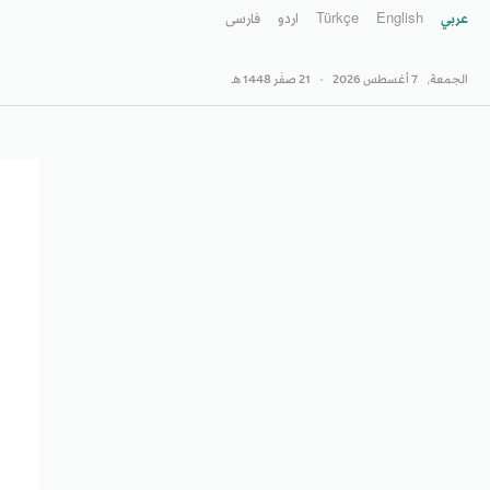
عربي
English
Türkçe
اردو
فارسى
الجمعة,
7 أغسطس 2026
-
21 صفَر 1448 هـ