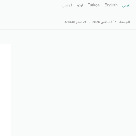
عربي
English
Türkçe
اردو
فارسى
الجمعة,
7 أغسطس 2026
-
21 صفَر 1448 هـ