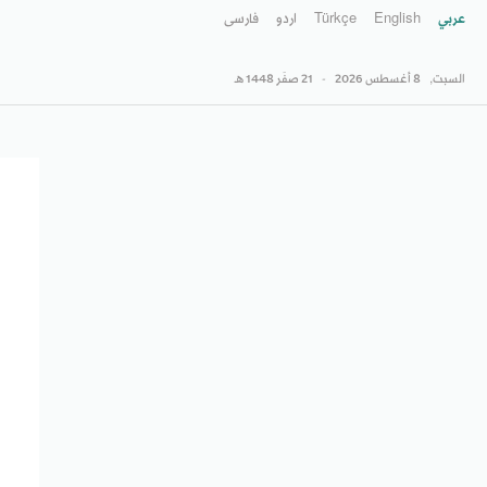
عربي
English
Türkçe
اردو
فارسى
السبت,
8 أغسطس 2026
-
21 صفَر 1448 هـ