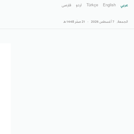
عربي
English
Türkçe
اردو
فارسى
الجمعة,
7 أغسطس 2026
-
21 صفَر 1448 هـ