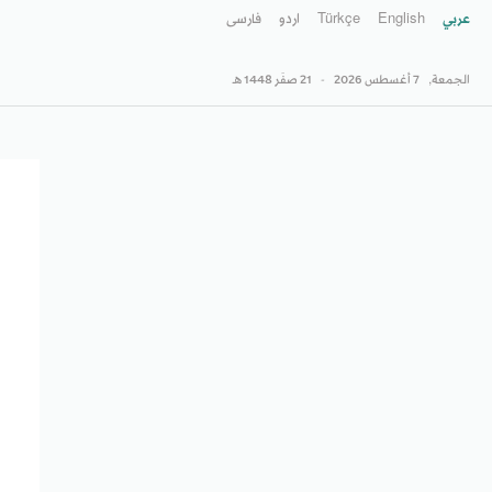
عربي
English
Türkçe
اردو
فارسى
الجمعة,
7 أغسطس 2026
-
21 صفَر 1448 هـ