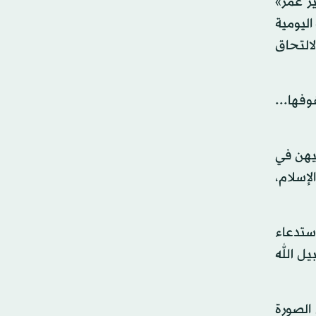
ر عمر»
اليومية
التحاق
فها...
ليهن في
إسلام،
استدعاء
ل الله
الصورة