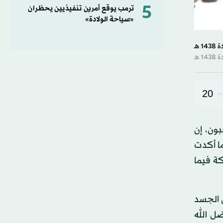
5
ترمب يوقع أمرين تنفيذيين يحظران
«سياحة الولادة»
20
بون، إن
ما أكدت
كة فيما
 الجسد
ل الله