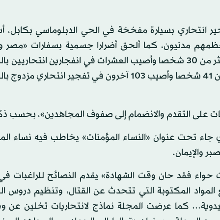
جير انتحاري بسيارة مفخخة في الحي الدبلوماسي بكابل، أ
لى الأقل وأصيب نحو 350 آخرين معظمهم مدنيون، كما ألحق أضرارا جسمية بسفارات «مصر
وفرنسا وألمانيا واليابان». وفي يناير (كانون الثاني) قتل أكثر من 30 شخصا وأصيب العشرات في انفجارين انتح
البرلمان الأفغاني. وفي سبتمبر (أيلول) الماضي قتل أكثر من 41 شخصا وأصيب 103 آخرون في تفجير انت
مات على التقدم والانضمام إلى صفوف المجاهدين»، بحسب ذك
ذي جاء تحت عنوان «النساء المؤمنات» يخاطب فيه نساء الم
بر والإيمان.
حواء فقد حان وقت الشهادة» يقدم النصائح للراغبات في ا
المواد المكتوبة التي تتحدث عن القتال، وتنظيم دروس الت
يدوية... كما عرضت المجلة نماذج لانتحاريات تخلين عن و