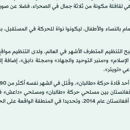
هي لقافلة مكونة من ثلاثة جمال في الصحراء، فضلا عن صورة
 بالنساء والأطفال، ليكونوا نواة للحركة في المستقبل، ب
بح التنظيم المتطرف الأشهر في العالم، ولدى التنظيم مواقع
لإسلام» و«منبر التوحيد والجهاد» و«مجلة دابق»، إضافة إل
عي «تويتر».
فغانستان بين مسلحي حركة «طالبان» ومسلحي «داعش» في
جوزجان شمالي البلاد. يذكر أن «داعش» ظهر لأول مرة في أفغانستان عام 2014، وتحديدا في المنطقة الو