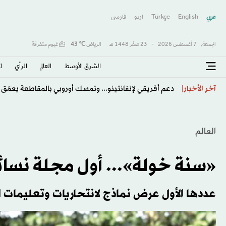
عربي
English
Türkçe
اردو
فارسى
الجمعة,
7 أغسطس 2026
-
23 صفَر 1448 هـ
الرياض
℃
43
غيوم متفرقة
الشرق الأوسط​
العالم
الرأي
ا
متى تستدعي الغازات والانتفاخ مراجعة الطبيب؟
آخر الأخبار
العالم
«سنة خولة»... أول مجلة نسائ
عددها الأول عرض نماذج لانتحاريات وتعليمات ل