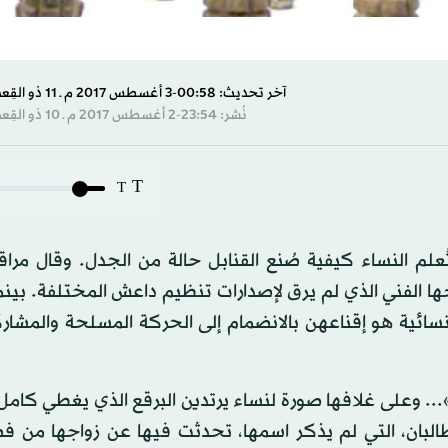
آخر تحديث: 00:58-3 أغسطس 2017 م ـ 11 ذو القِعدة 1438 هـ
نُشر: 23:54-2 أغسطس 2017 م ـ 10 ذو القِعدة 1438 هـ
T
T
علم النساء كيفية صُنع القنابل حالة من الجدل. وقال مراق
جها الفني الذي لم يرق لإصدارات تنظيم داعش المختلفة. بين
نسائية هو إقناعهن بالانضمام إلى الحركة المسلحة والمشار
.. وعلى غلافها صورة لنساء يرتدين البرقع الذي يغطي كامل
البان، التي لم يذكر اسمها، تحدثت فيها عن زواجها من فض