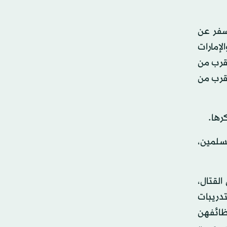
سفر عن
 والإمارات
اريين بالقرب من
حاري مزدوج بالقرب من
رها.
سلمين،
لقتال،
دريبات
ظائفهن