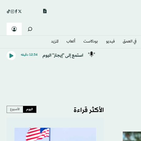
في العمق
فيديو
بودكاست
ألعاب
المزيد
استمع إلى "إيجاز" اليوم
12:34 دقيقه
الأكثر قراءة
اليوم
الأسبوع