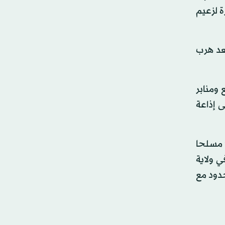
 لزعيم
عد هرب
 ومنابر
ى إذاعة
وفي مايو الماضي أعلن تنظيم داعش مسؤوليته عن اغتيال أحد قادة حركة «طالبان». وقُتل في الشهر نفسه أكثر من 90 مسلحا
 ولاية
اقعة على الحدود مع